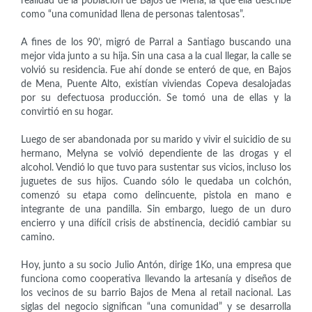
realidad de la población de Bajos de Mena, la que ella describe
como “una comunidad llena de personas talentosas”.
A fines de los 90’, migró de Parral a Santiago buscando una
mejor vida junto a su hija. Sin una casa a la cual llegar, la calle se
volvió su residencia. Fue ahí donde se enteró de que, en Bajos
de Mena, Puente Alto, existían viviendas Copeva desalojadas
por su defectuosa producción. Se tomó una de ellas y la
convirtió en su hogar.
Luego de ser abandonada por su marido y vivir el suicidio de su
hermano, Melyna se volvió dependiente de las drogas y el
alcohol. Vendió lo que tuvo para sustentar sus vicios, incluso los
juguetes de sus hijos. Cuando sólo le quedaba un colchón,
comenzó su etapa como delincuente, pistola en mano e
integrante de una pandilla. Sin embargo, luego de un duro
encierro y una difícil crisis de abstinencia, decidió cambiar su
camino.
Hoy, junto a su socio Julio Antón, dirige 1Ko, una empresa que
funciona como cooperativa llevando la artesanía y diseños de
los vecinos de su barrio Bajos de Mena al retail nacional. Las
siglas del negocio significan “una comunidad” y se desarrolla