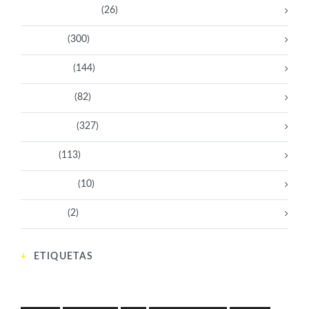
Bacanas Solidarias
(26)
Científicas
(300)
Deportistas
(144)
Empresarias
(82)
Intelectuales
(327)
Políticas
(113)
Sin categoría
(10)
Tecnología
(2)
ETIQUETAS