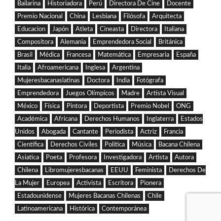
Bailarina
Historiadora
Perú
Directora De Cine
Docente
Premio Nacional
China
Lesbiana
Filósofa
Arquitecta
Educacion
Japón
Atleta
Cineasta
Directora
Italiana
Compositora
Alemania
Emprendedora Social
Británica
Brasil
Médica
Francesa
Matemática
Empresaria
España
Italia
Afroamericana
Inglesa
Argentina
Mujeresbacanaslatinas
Doctora
India
Fotógrafa
Emprendedora
Juegos Olímpicos
Madre
Artista Visual
México
Física
Pintora
Deportista
Premio Nobel
ONG
Académica
Africana
Derechos Humanos
Inglaterra
Estados
Unidos
Abogada
Cantante
Periodista
Actriz
Francia
Científica
Derechos Civiles
Política
Música
Bacana Chilena
Asiatica
Poeta
Profesora
Investigadora
Artista
Autora
Chilena
Libromujeresbacanas
EEUU
Feminista
Derechos De
La Mujer
Europea
Activista
Escritora
Pionera
Estadounidense
Mujeres Bacanas Chilenas
Chile
Latinoamericana
Histórica
Contemporánea