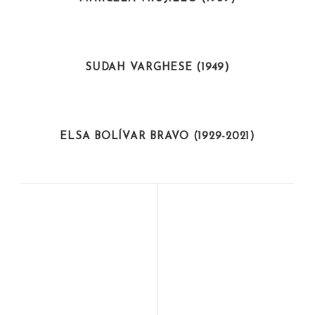
ACTIVISTAS
SUDAH VARGHESE (1949)
ARTISTAS
ELSA BOLÍVAR BRAVO (1929-2021)
ACTIVISTAS
CIENTÍFICAS
JOSINA MACHEL
ANDREA BARRERA
(JOSINA ABIATAR
SIGUIENTE
MUTHEMBA) (1945 –
1871)