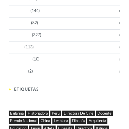
Deportistas
(144)
Empresarias
(82)
Intelectuales
(327)
Políticas
(113)
Sin categoría
(10)
Tecnología
(2)
ETIQUETAS
Bailarina
Historiadora
Perú
Directora De Cine
Docente
Premio Nacional
China
Lesbiana
Filósofa
Arquitecta
Educacion
Japón
Atleta
Cineasta
Directora
Italiana