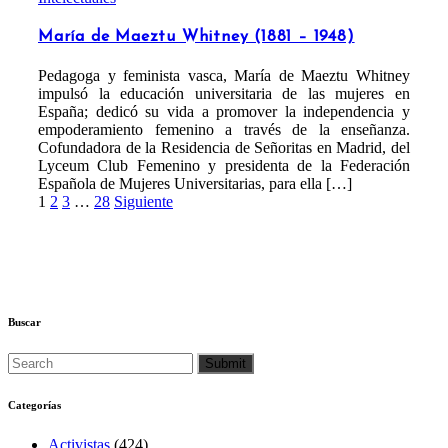
María de Maeztu Whitney (1881 – 1948)
Pedagoga y feminista vasca, María de Maeztu Whitney
impulsó la educación universitaria de las mujeres en
España; dedicó su vida a promover la independencia y
empoderamiento femenino a través de la enseñanza.
Cofundadora de la Residencia de Señoritas en Madrid, del
Lyceum Club Femenino y presidenta de la Federación
Española de Mujeres Universitarias, para ella […]
Paginación
1
2
3
…
28
Siguiente
de
entradas
Buscar
Categorías
Activistas
(424)