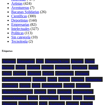
Artistas
(424)
Aventureras
(7)
Bacanas Solidarias
(26)
Científicas
(300)
Deportistas
(144)
Empresarias
(82)
Intelectuales
(327)
Políticas
(113)
Sin categoría
(10)
Tecnología
(2)
Etiquetas
Bailarina
Historiadora
Perú
Directora De Cine
Docente
Premio
Nacional
China
Lesbiana
Filósofa
Arquitecta
Educacion
Japón
Atleta
Cineasta
Directora
Italiana
Compositora
Alemania
Emprendedora Social
Británica
Brasil
Médica
Francesa
Matemática
Empresaria
España
Italia
Afroamericana
Inglesa
Argentina
Mujeresbacanaslatinas
Doctora
India
Fotógrafa
Emprendedora
Juegos Olímpicos
Madre
Artista Visual
México
Física
Pintora
Deportista
Premio Nobel
ONG
Académica
Africana
Derechos