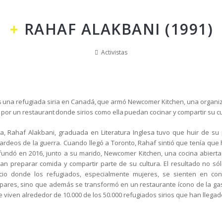
RAHAF ALAKBANI (1991)
Activistas
 una refugiada siria en Canadá, que armó Newcomer Kitchen, una organiz
por un restaurant donde sirios como ella puedan cocinar y compartir su cu
, Rahaf Alakbani, graduada en Literatura Inglesa tuvo que huir de su 
deos de la guerra. Cuando llegó a Toronto, Rahaf sintió que tenía que 
 fundó en 2016, junto a su marido, Newcomer Kitchen, una cocina abierta
ran preparar comida y compartir parte de su cultura. El resultado no só
cio donde los refugiados, especialmente mujeres, se sienten en co
pares, sino que además se transformó en un restaurante ícono de la gas
 viven alrededor de 10.000 de los 50.000 refugiados sirios que han llega