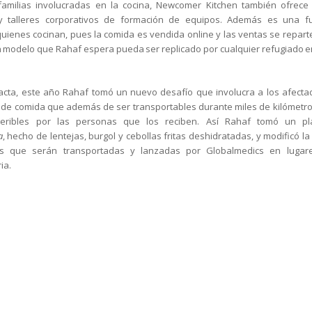
amilias involucradas en la cocina, Newcomer Kitchen también ofrece 
ia y talleres corporativos de formación de equipos. Además es una f
ienes cocinan, pues la comida es vendida online y las ventas se repart
n modelo que Rahaf espera pueda ser replicado por cualquier refugiado e
acta, este año Rahaf tomó un nuevo desafío que involucra a los afectad
 de comida que además de ser transportables durante miles de kilómetro
geribles por las personas que los reciben. Así Rahaf tomó un pl
a
, hecho de lentejas, burgol y cebollas fritas deshidratadas, y modificó la
es que serán transportadas y lanzadas por Globalmedics en lugar
ia.