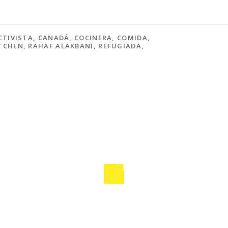
CTIVISTA
,
CANADÁ
,
COCINERA
,
COMIDA
,
TCHEN
,
RAHAF ALAKBANI
,
REFUGIADA
,
ONADAS
POLÍTICAS
POLÍTICAS
 AYALA (1885-1936)
XIANG JINGYU (1895-1928)
ACTIVISTAS
ACTIVISTAS
 VELÁSQUEZ MORALES
ELIZABETH NYAMAYARO 