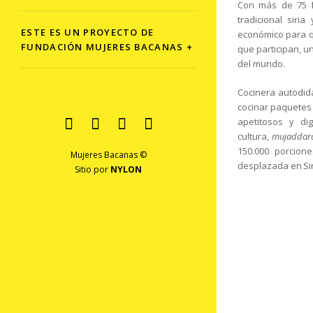
Con más de 75 f
tradicional sir
ESTE ES UN PROYECTO DE
económico para qu
FUNDACIÓN MUJERES BACANAS +
que participan, u
del mundo.
Cocinera autodid
cocinar paquetes
apetitosos y di
cultura,
mujaddar
150.000 porcion
Mujeres Bacanas ©
desplazada en Sir
Sitio por
NYLON