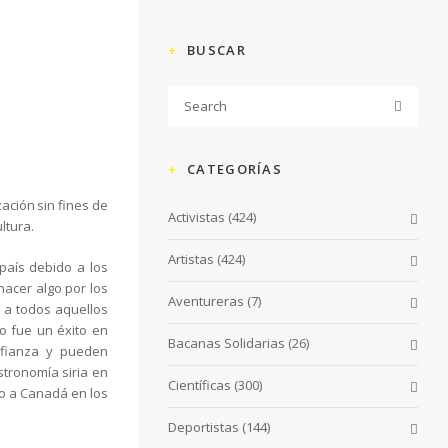
BUSCAR
CATEGORÍAS
ación sin fines de
Activistas
(424)
ltura.
Artistas
(424)
país debido a los
hacer algo por los
Aventureras
(7)
 a todos aquellos
lo fue un éxito en
Bacanas Solidarias
(26)
nfianza y pueden
tronomía siria en
Científicas
(300)
do a Canadá en los
Deportistas
(144)