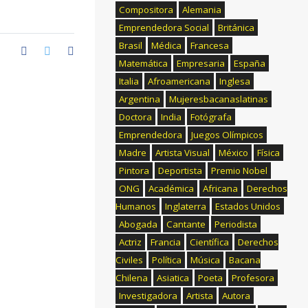
Compositora
Alemania
Emprendedora Social
Británica
Brasil
Médica
Francesa
Matemática
Empresaria
España
Italia
Afroamericana
Inglesa
Argentina
Mujeresbacanaslatinas
Doctora
India
Fotógrafa
Emprendedora
Juegos Olímpicos
Madre
Artista Visual
México
Física
Pintora
Deportista
Premio Nobel
ONG
Académica
Africana
Derechos
Humanos
Inglaterra
Estados Unidos
Abogada
Cantante
Periodista
Actriz
Francia
Científica
Derechos
Civiles
Política
Música
Bacana
(1975)
Chilena
Asiatica
Poeta
Profesora
Investigadora
Artista
Autora