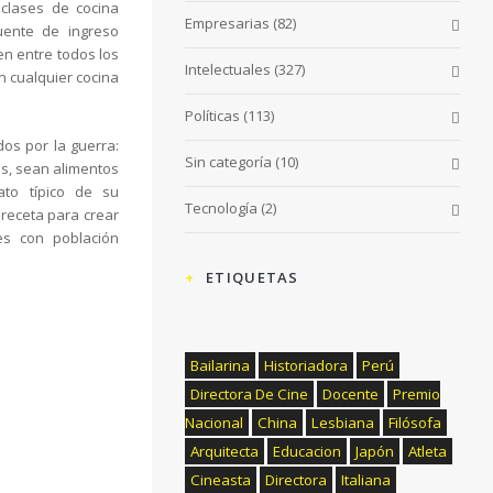
clases de cocina
Empresarias
(82)
uente de ingreso
en entre todos los
Intelectuales
(327)
n cualquier cocina
Políticas
(113)
os por la guerra:
Sin categoría
(10)
s, sean alimentos
ato típico de su
Tecnología
(2)
 receta para crear
es con población
ETIQUETAS
Bailarina
Historiadora
Perú
Directora De Cine
Docente
Premio
Nacional
China
Lesbiana
Filósofa
Arquitecta
Educacion
Japón
Atleta
Cineasta
Directora
Italiana