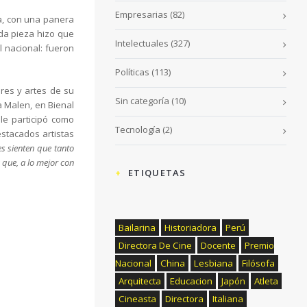
Empresarias
(82)
ra, con una panera
da pieza hizo que
Intelectuales
(327)
l nacional: fueron
Políticas
(113)
res y artes de su
Sin categoría
(10)
a Malen, en Bienal
le participó como
Tecnología
(2)
stacados artistas
s sienten que tanto
 que, a lo mejor con
ETIQUETAS
Bailarina
Historiadora
Perú
Directora De Cine
Docente
Premio
Nacional
China
Lesbiana
Filósofa
Arquitecta
Educacion
Japón
Atleta
Cineasta
Directora
Italiana