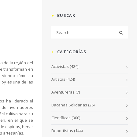
BUSCAR
CATEGORÍAS
ra de la región del
Activistas
(424)
se transforman en
ió viendo cómo su
Artistas
(424)
 Hoy es una de las
Aventureras
(7)
os ha liderado el
Bacanas Solidarias
(26)
ón de invernaderos
cil cultivo para su
Científicas
(300)
len, en el que se
le espinas, hervir
Deportistas
(144)
s artesanías.