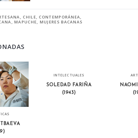
RTESANA
,
CHILE
,
CONTEMPORÁNEA
,
CANA
,
MAPUCHE
,
MUJERES BACANAS
ONADAS
INTELECTUALES
ART
SOLEDAD FARIÑA
NAOMI
(1943)
(1
FICAS
RTBAEVA
79)