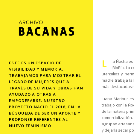
L
a Ñocha es u
ESTE ES UN ESPACIO DE
BíoBío. La 
VISIBILIDAD Y MEMORIA.
utensilios y her
TRABAJAMOS PARA MOSTRAR EL
madre trabaja la 
LEGADO DE MUJERES QUE A
más destacadas re
TRAVÉS DE SU VIDA Y OBRAS HAN
AYUDADO A OTRAS A
Juana Maribur es
EMPODERARSE. NUESTRO
trabajo con la Ño
PROYECTO NACIÓ EL 2016, EN LA
de la materia prim
BÚSQUEDA DE SER UN APORTE Y
comercialización
PROPONER REFERENTES AL
agrupan artesanas
NUEVO FEMINISMO.
y dejarla secar p