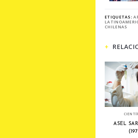
ETIQUETAS:
A
LATINOAMERI
CHILENAS
RELACI
CIENTÍ
ASEL SA
(19