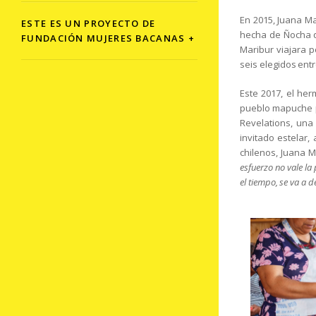
En 2015, Juana Ma
ESTE ES UN PROYECTO DE
hecha de Ñocha q
FUNDACIÓN MUJERES BACANAS +
Maribur viajara p
seis elegidos ent
Este 2017, el he
pueblo mapuche pa
Revelations, una
invitado estelar
chilenos, Juana 
esfuerzo no vale la
el tiempo, se va a d