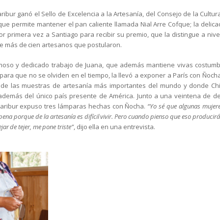
ribur ganó el Sello de Excelencia a la Artesanía, del Consejo de la Cultu
ue permite mantener el pan caliente llamada Nial Arre Cofque; la delica
or primera vez a Santiago para recibir su premio, que la distingue a nive
re más de cien artesanos que postularon.
rmoso y dedicado trabajo de Juana, que además mantiene vivas costumb
ra que no se olviden en el tiempo, la llevó a exponer a París con Ñoch
 de las muestras de artesanía más importantes del mundo y donde Chi
, además del único país presente de América. Junto a una veintena de de
Maribur expuso tres lámparas hechas con Ñocha.
“Yo sé que algunas mujere
 pena porque de la artesanía es difícil vivir. Pero cuando pienso que eso producirá
ejar de tejer, me pone triste”
, dijo ella en una entrevista.