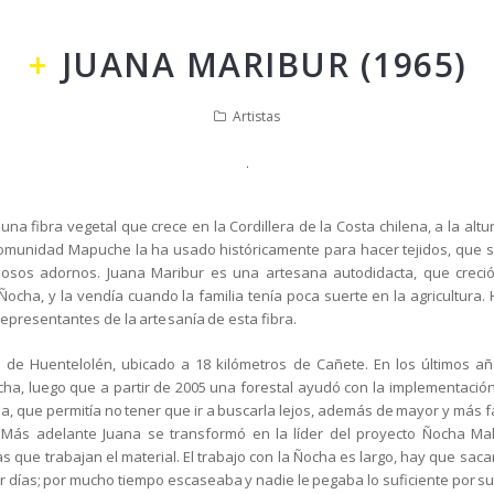
JUANA MARIBUR (1965)
Artistas
na fibra vegetal que crece en la Cordillera de la Costa chilena, a la altu
comunidad Mapuche la ha usado históricamente para hacer tejidos, que 
mosos adornos. Juana Maribur es una artesana autodidacta, que crec
Ñocha, y la vendía cuando la familia tenía poca suerte en la agricultura.
presentantes de la artesanía de esta fibra.
 de Huentelolén, ubicado a 18 kilómetros de Cañete. En los últimos añ
cha, luego que a partir de 2005 una forestal ayudó con la implementaci
a, que permitía no tener que ir a buscarla lejos, además de mayor y más fá
. Más adelante Juana se transformó en la líder del proyecto Ñocha Ma
 que trabajan el material. El trabajo con la Ñocha es largo, hay que sacar
or días; por mucho tiempo escaseaba y nadie le pegaba lo suficiente por su