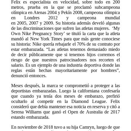
Felix es especialista en velocidad, sobre todo en 200
metros, prueba en la que se proclamó subcampeona
olímpica en Atenas 2004 y Pekín 2008, campeona olímpica
en Londres 2012 y campeona mundial
en 2005, 2007 y 2009. Su historia además develó algunas
de las discriminaciones que sufren las atletas mujeres. ‘My
Own Nike Pregnancy Story’ se tituló la carta que la atleta
mandó al New York Times para que más gente conociese
su historia: Nike quería rebajarle el 70% de su contrato por
estar embarazada. “Las atletas tenemos demasiado miedo
de decir públicamente que si tenemos hijos corremos el
riesgo de que nuestros patrocinadores nos recorten el
salario. Es un ejemplo de una industria deportiva donde las
reglas están hechas mayoritariamente por hombres”,
denunció entonces.
Meses después, la marca se comprometió a proteger a las
deportistas embarazadas. Luego la californiana confesaría
que cuando ya tenía dos meses de embarazo, prefirió
ocultarlo al competir en la Diamond League. Felix
consideró que debía mantener esa noticia en reserva y citó a
Serena Williams que ganó el Open de Australia de 2017
estando embarazada.
En noviembre de 2018 tuvo a su hija Camryn, luego de que