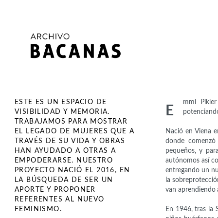
ESTE ES UN ESPACIO DE
mmi Pikler
E
VISIBILIDAD Y MEMORIA.
potenciando
TRABAJAMOS PARA MOSTRAR
EL LEGADO DE MUJERES QUE A
Nació en Viena e
TRAVÉS DE SU VIDA Y OBRAS
donde comenzó a 
HAN AYUDADO A OTRAS A
pequeños, y para
EMPODERARSE. NUESTRO
autónomos así com
PROYECTO NACIÓ EL 2016, EN
entregando un nu
LA BÚSQUEDA DE SER UN
la sobreprotecci
APORTE Y PROPONER
van aprendiendo a
REFERENTES AL NUEVO
FEMINISMO.
En 1946, tras la 