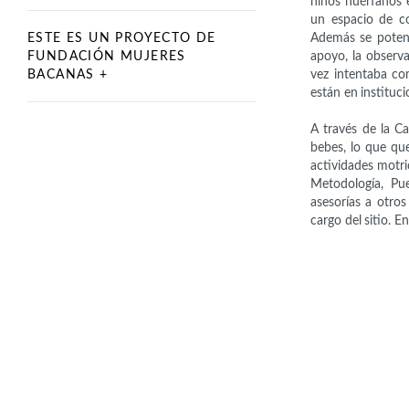
niños huérfanos 
un espacio de co
ESTE ES UN PROYECTO DE
Además se potenc
FUNDACIÓN MUJERES
apoyo, la observa
BACANAS +
vez intentaba co
están en instituci
A través de la C
bebes, lo que qu
actividades motri
Metodología, Pu
asesorías a otros
cargo del sitio. 