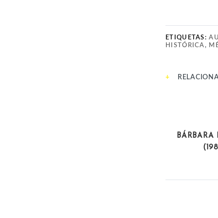
ETIQUETAS:
AU
HISTÓRICA
,
M
RELACION
DEPORT
BÁRBARA 
(19
POLÍTICAS