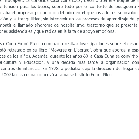
en Budapest. La conocida Casa Cuna Lóczy desarrollaba el enfoque de 
ntención para los bebes, sobre todo por el contexto de postguerra y l
iaba el progreso psicomotor del niño en el que los adultos se involucr
ción y la tranquilidad, sin intervenir en los procesos de aprendizaje del 
mbatir el llamado síndrome de hospitalismo, trastorno que se presenta
ones asistenciales y que radica en la falta de apoyo emocional.
asa Cuna Emmi Pikler comenzó a realizar investigaciones sobre el desarr
edó retratado en su libro “Moverse en Libertad”, obra que aborda la esp
ces de los niños. Además, durante los años 60 la Casa Cuna se convirtió 
ericultura y Educación, y una década más tarde la organización co
 centros de infancias. En 1978 la pediatra dejó la dirección del hogar 
En 2007 la casa cuna comenzó a llamarse Insituto Emmi Pikler.