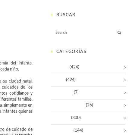
BUSCAR
CATEGORÍAS
mía del infante,
Activistas
(424)
 cada niño.
Artistas
(424)
 su ciudad natal,
s cuidados de los
Aventureras
(7)
ntos cotidianos y
ferentes familias,
Bacanas Solidarias
(26)
ra simplemente en
 infantes quienes
Científicas
(300)
ntro de cuidado de
Deportistas
(144)