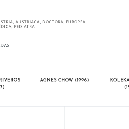
STRIA
,
AUSTRIACA
,
DOCTORA
,
EUROPEA
,
ÉDICA
,
PEDIATRA
ADAS
ISTAS
ACTIVISTAS
INTEL
RIVEROS
AGNES CHOW (1996)
KOLEK
87)
(1