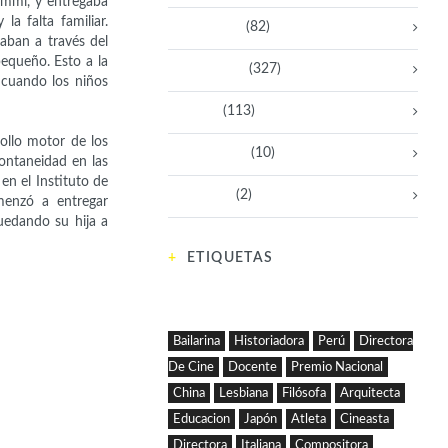
Emmi, y entregaba
a falta familiar.
Empresarias
(82)
aban a través del
pequeño. Esto a la
Intelectuales
(327)
 cuando los niños
Políticas
(113)
ollo motor de los
Sin categoría
(10)
ontaneidad en las
en el Instituto de
Tecnología
(2)
menzó a entregar
quedando su hija a
ETIQUETAS
Bailarina
Historiadora
Perú
Directora
De Cine
Docente
Premio Nacional
China
Lesbiana
Filósofa
Arquitecta
Educacion
Japón
Atleta
Cineasta
Directora
Italiana
Compositora