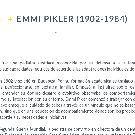
EMMI PIKLER (1902-1984)
Intelectuales
 fue una pediatra austríaca reconocida por su defensa a la autono
 sus capacidades motrices de acuerdo a las adaptaciones individuales de
n 1902 y se crió en Budapest. Por su formación académica se trasladó a
perfeccionarse en pediatría familiar. Empezó a instruirse sobre lo
 entender su óptimo desarrollo evolutivo observaba los comportamie
o su interacción con su entorno. Emmi Pikler comenzó a trabajar con di
evo enfoque al cuidado de bebes a través de un vínculo que no se basa
ón, sino que en una educación de acompañamiento donde son los propios
corde a su necesidades e iniciativas.
Segunda Guerra Mundial, la pediatra se convirtió en directora de un ce