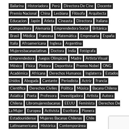
Bailarina
Historiadora
Perú
Directora De Cine
Docente
Premio Nacional
China
Lesbiana
Filósofa
Arquitecta
Educacion
Japón
Atleta
Cineasta
Directora
Italiana
Compositora
Alemania
Emprendedora Social
Británica
Brasil
Médica
Francesa
Matemática
Empresaria
España
Italia
Afroamericana
Inglesa
Argentina
Mujeresbacanaslatinas
Doctora
India
Fotógrafa
Emprendedora
Juegos Olímpicos
Madre
Artista Visual
México
Física
Pintora
Deportista
Premio Nobel
ONG
Académica
Africana
Derechos Humanos
Inglaterra
Estados
Unidos
Abogada
Cantante
Periodista
Actriz
Francia
Científica
Derechos Civiles
Política
Música
Bacana Chilena
Asiatica
Poeta
Profesora
Investigadora
Artista
Autora
Chilena
Libromujeresbacanas
EEUU
Feminista
Derechos De
La Mujer
Europea
Activista
Escritora
Pionera
Estadounidense
Mujeres Bacanas Chilenas
Chile
Latinoamericana
Histórica
Contemporánea