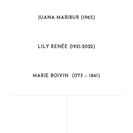
ARTISTAS
JUANA MARIBUR (1965)
ARTISTAS
LILY RENÉE (1921-2022)
CIENTÍFICAS
MARIE BOIVIN (1773 – 1841)
EMPRESARIAS
CIENTÍFICAS
ZUNILDA LEPIN
CATHERINE
(1949)
CESARSKY (1943)