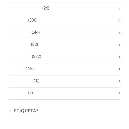
Bacanas Solidarias
(26)
Científicas
(300)
Deportistas
(144)
Empresarias
(82)
Intelectuales
(327)
Políticas
(113)
Sin categoría
(10)
Tecnología
(2)
ETIQUETAS