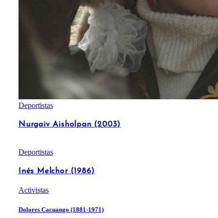
Deportistas
Nurgaiv Aisholpan (2003)
Deportistas
Inés Melchor (1986)
Activistas
Dolores Cacuango (1881-1971)