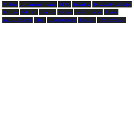
Chilena
Libromujeresbacanas
EEUU
Feminista
Derechos De La Mujer
Europea
Activista
Escritora
Pionera
Estadounidense
Mujeres
Bacanas Chilenas
Chile
Latinoamericana
Histórica
Contemporánea