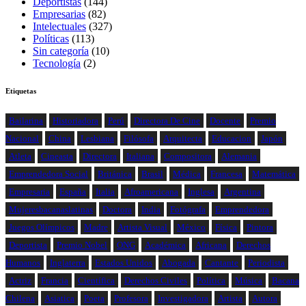
Deportistas
(144)
Empresarias
(82)
Intelectuales
(327)
Políticas
(113)
Sin categoría
(10)
Tecnología
(2)
Etiquetas
Bailarina
Historiadora
Perú
Directora De Cine
Docente
Premio
Nacional
China
Lesbiana
Filósofa
Arquitecta
Educacion
Japón
Atleta
Cineasta
Directora
Italiana
Compositora
Alemania
Emprendedora Social
Británica
Brasil
Médica
Francesa
Matemática
Empresaria
España
Italia
Afroamericana
Inglesa
Argentina
Mujeresbacanaslatinas
Doctora
India
Fotógrafa
Emprendedora
Juegos Olímpicos
Madre
Artista Visual
México
Física
Pintora
Deportista
Premio Nobel
ONG
Académica
Africana
Derechos
Humanos
Inglaterra
Estados Unidos
Abogada
Cantante
Periodista
Actriz
Francia
Científica
Derechos Civiles
Política
Música
Bacana
Chilena
Asiatica
Poeta
Profesora
Investigadora
Artista
Autora