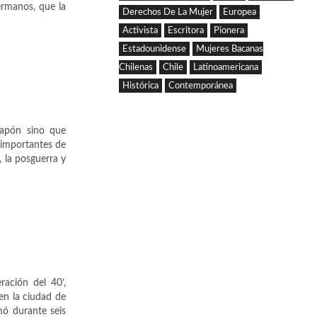
ermanos, que la
Derechos De La Mujer
Europea
Activista
Escritora
Pionera
Estadounidense
Mujeres Bacanas
Chilenas
Chile
Latinoamericana
Histórica
Contemporánea
Japón sino que
 importantes de
, la posguerra y
ación del 40’,
en la ciudad de
mó durante seis