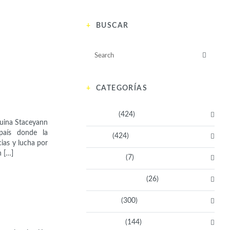
BUSCAR
CATEGORÍAS
Activistas
(424)
quina Staceyann
país donde la
Artistas
(424)
ias y lucha por
n […]
Aventureras
(7)
Bacanas Solidarias
(26)
Científicas
(300)
Deportistas
(144)