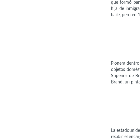
que formó par
hija de inmigr
baile, pero en
Pionera dentro
objetos domést
Superior de Be
Brand, un pint
La estadounide
recibir el enc