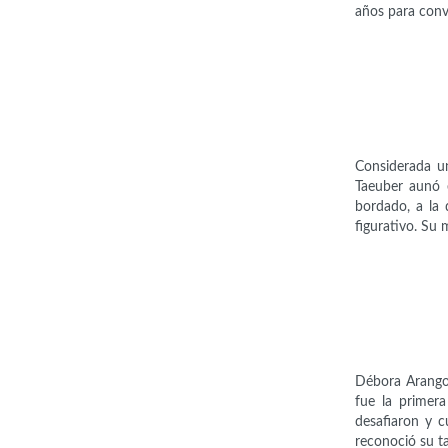
años para conve
Considerada un
Taeuber aunó e
bordado, a la 
figurativo. Su 
Débora Arango 
fue la primer
desafiaron y c
reconoció su ta