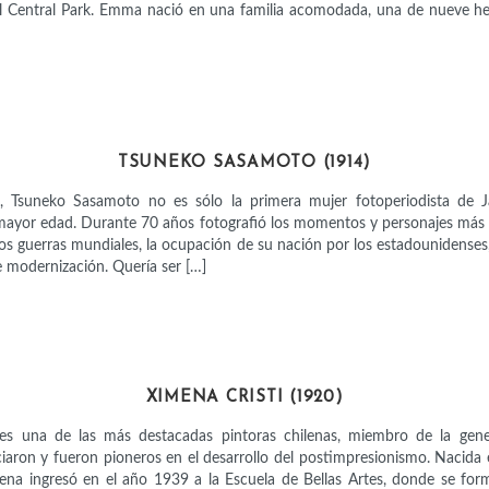
l Central Park. Emma nació en una familia acomodada, una de nueve h
ARTISTAS
TSUNEKO SASAMOTO (1914)
 Tsuneko Sasamoto no es sólo la primera mujer fotoperiodista de 
mayor edad. Durante 70 años fotografió los momentos y personajes más
dos guerras mundiales, la ocupación de su nación por los estadounidenses
e modernización. Quería ser […]
ARTISTAS
XIMENA CRISTI (1920)
 es una de las más destacadas pintoras chilenas, miembro de la gener
iaron y fueron pioneros en el desarrollo del postimpresionismo. Nacida 
na ingresó en el año 1939 a la Escuela de Bellas Artes, donde se for