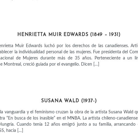
ACTIVISTAS
HENRIETTA MUIR EDWARDS (1849 – 1931)
enrietta Muir Edwards luchó por los derechos de las canadienses. Artis
tablecer la individualidad personal de las mujeres. Fue presidenta del Co
acional de Mujeres durante más de 35 años. Perteneciente a un lin
 Montreal, creció guiada por el evangelio. Dicen […]
ARTISTAS
SUSANA WALD (1937-)
, la vanguardia y el feminismo cruzan la obra de la artista Susana Wald 
tra “En busca de los inasible” en el MNBA. La artista chileno-canadiens
Hungría. Cuando tenía 12 años emigró junto a su familia, arrancando 
SS, hacia […]