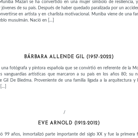
Muniba Mazari se ha convertido en una mujer símbolo de resiliencia, y
 y jóvenes de su país. Después de haber quedado paralizada por un accide
nvertirse en artista y en charlista motivacional. Muniba viene de una fam
eblo musulmán. Nació en […]
ARTISTAS
BÁRBARA ALLENDE GIL (1957-2022)
 una fotógrafa y pintora española que se convirtió en referente de la M
s vanguardias artísticas que marcaron a su país en los años 80; su 
e Gil De Biedma. Proveniente de una familia ligada a la arquitectura y 
 […]
/
ARTISTAS
AVENTURERAS
EVE ARNOLD (1912-2012)
ió 99 años, inmortalizó parte importante del siglo XX y fue la primera 