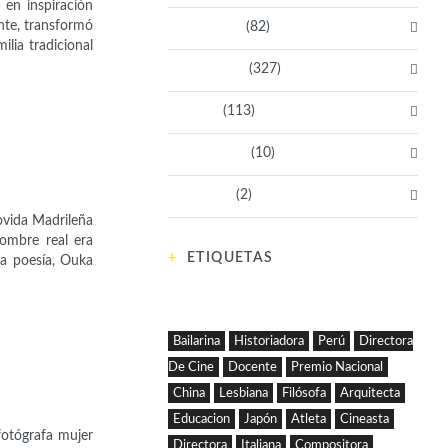
 en inspiración
nte, transformó
Empresarias
(82)
ilia tradicional
Intelectuales
(327)
Políticas
(113)
Sin categoría
(10)
Tecnología
(2)
ovida Madrileña
nombre real era
ETIQUETAS
la poesía, Ouka
Bailarina
Historiadora
Perú
Directora
De Cine
Docente
Premio Nacional
China
Lesbiana
Filósofa
Arquitecta
Educacion
Japón
Atleta
Cineasta
fotógrafa mujer
Directora
Italiana
Compositora