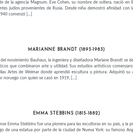
te de la agencia Magnum. Eve Cohen, su nombre de soltera, nació en E
antes judíos provenientes de Rusia. Desde niña demostró afinidad con la 
 1940 comenzó […]
ARTISTAS
MARIANNE BRANDT (1893-1983)
 del movimiento Bauhaus, la ingeniera y diseñadora Mariane Brandt se de
icos que combinaron arte y utilidad. Sus estudios artísticos comenzaro
llas Artes de Weimar donde aprendió escultura y pintura. Adquirió su a
or noruego con quien se casó en 1919, […]
ARTISTAS
EMMA STEBBINS (1815-1882)
nse Emma Stebbins fue una pionera para las escultoras en su país, y la p
argo de una estatua por parte de la ciudad de Nueva York: su famoso An