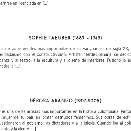
rtirse en licenciada en […]
ARTISTAS
SOPHIE TAEUBER (1889 – 1943)
a de las referentes más importantes de las vanguardias del siglo XX, 
l dadaísmo con el constructivismo. Artista interdisciplinaria, se dedicó
danza y al teatro, a la escultura y al diseño de interiores. Fusionó lo a
madre la […]
ARTISTAS
DÉBORA ARANGO (1907-2005)
es una de las artistas más importantes en la historia colombiana. Pintora
a mujer de su país en pintar desnudos femeninos. Sus obras de estilo
uestionaron al gobierno, las dictaduras y a la iglesia. Cuando iba al co
lento y la alentó […]