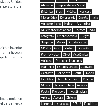
stados Unidos,
Alemania
Emprendedora Social
literatura y el
Británica
Brasil
Médica
Francesa
Matemática
Empresaria
España
Italia
Afroamericana
Inglesa
Argentina
Mujeresbacanaslatinas
Doctora
India
Fotógrafa
Emprendedora
Juegos
Olímpicos
Madre
Artista Visual
dicó a inventar
México
Física
Pintora
Deportista
n en la Escuela
Premio Nobel
ONG
Académica
pellido de Erik
Africana
Derechos Humanos
Inglaterra
Estados Unidos
Abogada
Cantante
Periodista
Actriz
Francia
Científica
Derechos Civiles
Política
Música
Bacana Chilena
Asiatica
Poeta
Profesora
Investigadora
Artista
Autora
Chilena
rimera mujer en
gel de Bethesda
Libromujeresbacanas
EEUU
Feminista