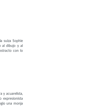
la suiza Sophie
 al dibujo y al
bstracto con lo
 y acuarelista,
 expresionista
legio una monja