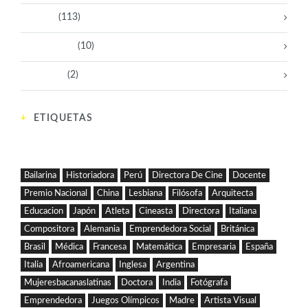
Políticas
(113)
Sin categoría
(10)
Tecnología
(2)
ETIQUETAS
Bailarina
Historiadora
Perú
Directora De Cine
Docente
Premio Nacional
China
Lesbiana
Filósofa
Arquitecta
Educacion
Japón
Atleta
Cineasta
Directora
Italiana
Compositora
Alemania
Emprendedora Social
Británica
Brasil
Médica
Francesa
Matemática
Empresaria
España
Italia
Afroamericana
Inglesa
Argentina
Mujeresbacanaslatinas
Doctora
India
Fotógrafa
Emprendedora
Juegos Olímpicos
Madre
Artista Visual