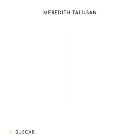
ACTIVISTAS
MEREDITH TALUSAN
POLÍTICAS
ACTIVISTAS
ZARIFA GHAFARI
VALERIE TAYLOR
(1992)
(1935)
ANTERIOR
SIGUIENTE
BUSCAR