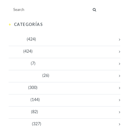
CATEGORÍAS
Activistas
(424)
Artistas
(424)
Aventureras
(7)
Bacanas Solidarias
(26)
Científicas
(300)
Deportistas
(144)
Empresarias
(82)
Intelectuales
(327)