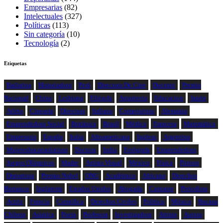
Empresarias
(82)
Intelectuales
(327)
Políticas
(113)
Sin categoría
(10)
Tecnología
(2)
Etiquetas
Bailarina
Historiadora
Perú
Directora De Cine
Docente
Premio
Nacional
China
Lesbiana
Filósofa
Arquitecta
Educacion
Japón
Atleta
Cineasta
Directora
Italiana
Compositora
Alemania
Emprendedora Social
Británica
Brasil
Médica
Francesa
Matemática
Empresaria
España
Italia
Afroamericana
Inglesa
Argentina
Mujeresbacanaslatinas
Doctora
India
Fotógrafa
Emprendedora
Juegos Olímpicos
Madre
Artista Visual
México
Física
Pintora
Deportista
Premio Nobel
ONG
Académica
Africana
Derechos
Humanos
Inglaterra
Estados Unidos
Abogada
Cantante
Periodista
Actriz
Francia
Científica
Derechos Civiles
Política
Música
Bacana
Chilena
Asiatica
Poeta
Profesora
Investigadora
Artista
Autora