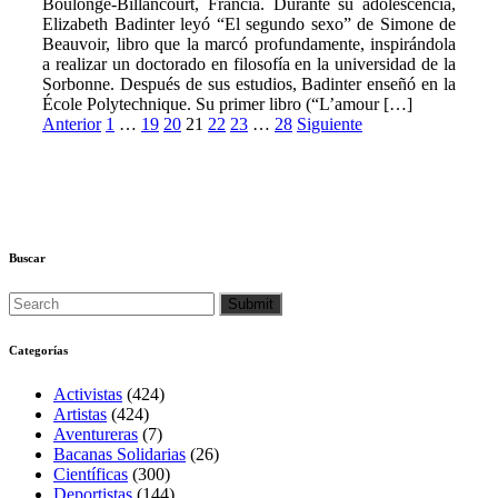
Boulonge-Billancourt, Francia. Durante su adolescencia,
Elizabeth Badinter leyó “El segundo sexo” de Simone de
Beauvoir, libro que la marcó profundamente, inspirándola
a realizar un doctorado en filosofía en la universidad de la
Sorbonne. Después de sus estudios, Badinter enseñó en la
École Polytechnique. Su primer libro (“L’amour […]
Paginación
Anterior
1
…
19
20
21
22
23
…
28
Siguiente
de
entradas
Buscar
Categorías
Activistas
(424)
Artistas
(424)
Aventureras
(7)
Bacanas Solidarias
(26)
Científicas
(300)
Deportistas
(144)