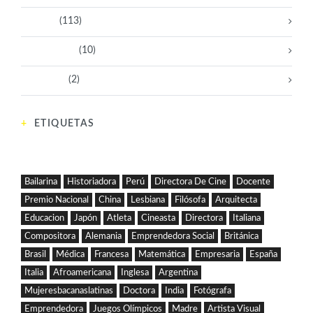
Políticas
(113)
Sin categoría
(10)
Tecnología
(2)
ETIQUETAS
Bailarina
Historiadora
Perú
Directora De Cine
Docente
Premio Nacional
China
Lesbiana
Filósofa
Arquitecta
Educacion
Japón
Atleta
Cineasta
Directora
Italiana
Compositora
Alemania
Emprendedora Social
Británica
Brasil
Médica
Francesa
Matemática
Empresaria
España
Italia
Afroamericana
Inglesa
Argentina
Mujeresbacanaslatinas
Doctora
India
Fotógrafa
Emprendedora
Juegos Olímpicos
Madre
Artista Visual