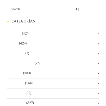
CATEGORÍAS
Activistas
(424)
Artistas
(424)
Aventureras
(7)
Bacanas Solidarias
(26)
Científicas
(300)
Deportistas
(144)
Empresarias
(82)
Intelectuales
(327)