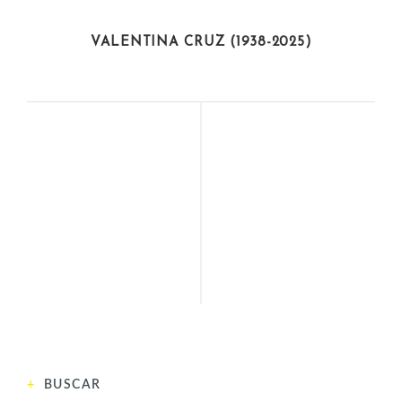
ARTISTAS
VALENTINA CRUZ (1938-2025)
ACTIVISTAS
POLÍTICAS
SARASWATHI
KHUTULUN (1260-
RAJAMANI (1928)
1306)
ANTERIOR
SIGUIENTE
BUSCAR