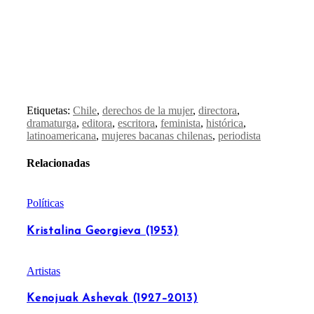
Etiquetas:
Chile
,
derechos de la mujer
,
directora
,
dramaturga
,
editora
,
escritora
,
feminista
,
histórica
,
latinoamericana
,
mujeres bacanas chilenas
,
periodista
Relacionadas
Políticas
Kristalina Georgieva (1953)
Artistas
Kenojuak Ashevak (1927–2013)