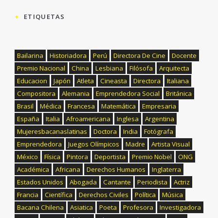
ETIQUETAS
Bailarina
Historiadora
Perú
Directora De Cine
Docente
Premio Nacional
China
Lesbiana
Filósofa
Arquitecta
Educacion
Japón
Atleta
Cineasta
Directora
Italiana
Compositora
Alemania
Emprendedora Social
Británica
Brasil
Médica
Francesa
Matemática
Empresaria
España
Italia
Afroamericana
Inglesa
Argentina
Mujeresbacanaslatinas
Doctora
India
Fotógrafa
Emprendedora
Juegos Olímpicos
Madre
Artista Visual
México
Física
Pintora
Deportista
Premio Nobel
ONG
Académica
Africana
Derechos Humanos
Inglaterra
Estados Unidos
Abogada
Cantante
Periodista
Actriz
Francia
Científica
Derechos Civiles
Política
Música
Bacana Chilena
Asiatica
Poeta
Profesora
Investigadora