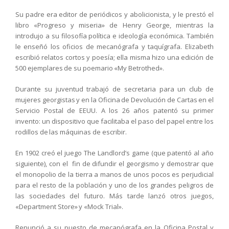
Su padre era editor de periódicos y abolicionista, y le prestó el
libro «Progreso y miseria» de Henry George, mientras la
introdujo a su filosofía política e ideología económica. También
le enseñó los oficios de mecanógrafa y taquígrafa. Elizabeth
escribió relatos cortos y poesía; ella misma hizo una edición de
500 ejemplares de su poemario «My Betrothed».
Durante su juventud trabajó de secretaria para un club de
mujeres georgistas y en la Oficina de Devolución de Cartas en el
Servicio Postal de EEUU. A los 26 años patentó su primer
invento: un dispositivo que facilitaba el paso del papel entre los
rodillos de las máquinas de escribir.
En 1902 creó el juego The Landlord’s game (que patentó al año
siguiente), con el fin de difundir el georgismo y demostrar que
el monopolio de la tierra a manos de unos pocos es perjudicial
para el resto de la población y uno de los grandes peligros de
las sociedades del futuro. Más tarde lanzó otros juegos,
«Department Store» y «Mock Trial».
Renunció a su puesto de mecanógrafa en la Oficina Postal y