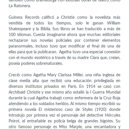
también como dramaturga con exitosas obras de teatro como
La Ratonera.
Guiness Records calificó a Christie como la novelista más
vendida de todos los tiempos, solo le ganan William
Shakespeare y la Biblia. Sus libros se han traducido a más de
100 idiomas. Cuesta imaginarse ahora que muchas editoriales
rechazaron sus novelas policiales por contener elementos
paranormales, incluso tuvo que modificar el final de una de
ellas para que la publicaran. Agatha tuvo una especial conexión
con el mundo esotérico a través de su madre Clara que, creían,
poseía poderes sobrenaturales.
Creció como Agatha Mary Clarissa Miller, una niña inglesa de
clase media alta que recibió una educación privilegiada en
diversos institutos privados en Paris. En 1914 se casó con
Archibald Christie y ese mismo año estalló la I Guerra Mundial
durante la cual Agatha trabajó como enfermera de la Cruz Roja
atendiendo a los soldados heridos. Al mismo tiempo escribió su
primera novela El misterioso caso de Styles (1920) donde
introdujo por primera vez el personaje del detective Hércules
Poirot, el entrañable ex policía belga de grandes bigotes. Su
otro famoso personaje es Miss Marple, una encantadora y