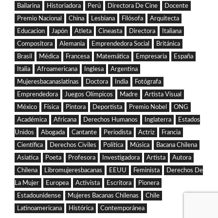
Bailarina
Historiadora
Perú
Directora De Cine
Docente
Premio Nacional
China
Lesbiana
Filósofa
Arquitecta
Educacion
Japón
Atleta
Cineasta
Directora
Italiana
Compositora
Alemania
Emprendedora Social
Británica
Brasil
Médica
Francesa
Matemática
Empresaria
España
Italia
Afroamericana
Inglesa
Argentina
Mujeresbacanaslatinas
Doctora
India
Fotógrafa
Emprendedora
Juegos Olímpicos
Madre
Artista Visual
México
Física
Pintora
Deportista
Premio Nobel
ONG
Académica
Africana
Derechos Humanos
Inglaterra
Estados
Unidos
Abogada
Cantante
Periodista
Actriz
Francia
Científica
Derechos Civiles
Política
Música
Bacana Chilena
Asiatica
Poeta
Profesora
Investigadora
Artista
Autora
Chilena
Libromujeresbacanas
EEUU
Feminista
Derechos De
La Mujer
Europea
Activista
Escritora
Pionera
Estadounidense
Mujeres Bacanas Chilenas
Chile
Latinoamericana
Histórica
Contemporánea