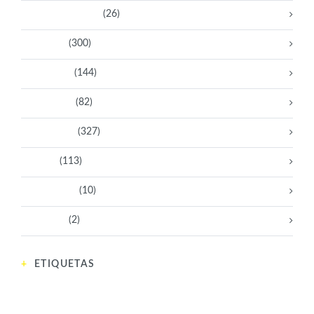
Bacanas Solidarias
(26)
Científicas
(300)
Deportistas
(144)
Empresarias
(82)
Intelectuales
(327)
Políticas
(113)
Sin categoría
(10)
Tecnología
(2)
ETIQUETAS