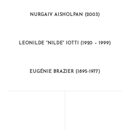
DEPORTISTAS
NURGAIV AISHOLPAN (2003)
POLÍTICAS
LEONILDE “NILDE” IOTTI (1920 – 1999)
ARTISTAS
EUGÉNIE BRAZIER (1895-1977)
ARTISTAS
ARTISTAS
SOFIA COPPOLA
SOPHIE CALLE
(1971)
(1953)