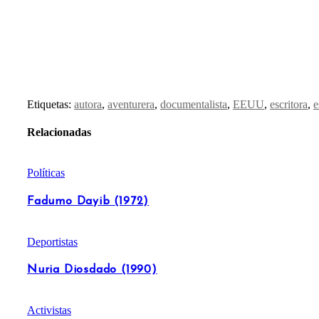
Etiquetas:
autora
,
aventurera
,
documentalista
,
EEUU
,
escritora
,
e
Relacionadas
Políticas
Fadumo Dayib (1972)
Deportistas
Nuria Diosdado (1990)
Activistas