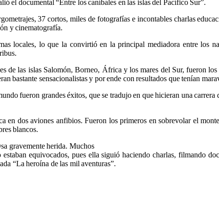
alió el documental “Entre los caníbales en las islas del Pacífico Sur”.
gometrajes, 37 cortos, miles de fotografías e incontables charlas educac
ión y cinematografía.
as locales, lo que la convirtió en la principal mediadora entre los n
ribus.
es de las islas Salomón, Borneo, África y los mares del Sur, fueron los 
eran bastante sensacionalistas y por ende con resultados que tenían marav
mundo fueron grandes éxitos, que se tradujo en que hicieran una carrera
ca en dos aviones anfibios. Fueron los primeros en sobrevolar el monte
bres blancos.
 Osa gravemente herida. Muchos
 estaban equivocados, pues ella siguió haciendo charlas, filmando do
ada “La heroína de las mil aventuras”.