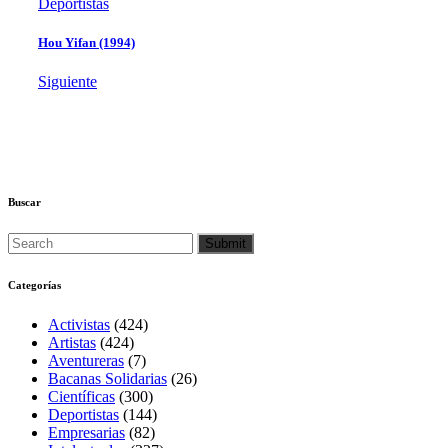
Deportistas
Hou Yifan (1994)
Siguiente
Buscar
Categorías
Activistas
(424)
Artistas
(424)
Aventureras
(7)
Bacanas Solidarias
(26)
Científicas
(300)
Deportistas
(144)
Empresarias
(82)