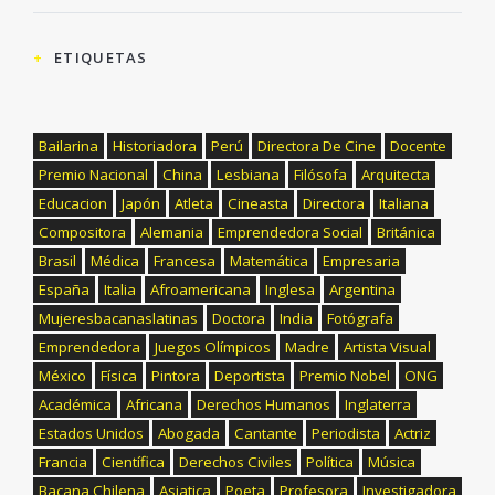
ETIQUETAS
Bailarina
Historiadora
Perú
Directora De Cine
Docente
Premio Nacional
China
Lesbiana
Filósofa
Arquitecta
Educacion
Japón
Atleta
Cineasta
Directora
Italiana
Compositora
Alemania
Emprendedora Social
Británica
Brasil
Médica
Francesa
Matemática
Empresaria
España
Italia
Afroamericana
Inglesa
Argentina
Mujeresbacanaslatinas
Doctora
India
Fotógrafa
Emprendedora
Juegos Olímpicos
Madre
Artista Visual
México
Física
Pintora
Deportista
Premio Nobel
ONG
Académica
Africana
Derechos Humanos
Inglaterra
Estados Unidos
Abogada
Cantante
Periodista
Actriz
Francia
Científica
Derechos Civiles
Política
Música
Bacana Chilena
Asiatica
Poeta
Profesora
Investigadora