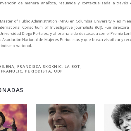
onvención de manera analítica, resumida y contextualizada a través 
 Master of Public Administration (MPA) en Columbia University y es mie
nternational Consortium of Investigative Journalists (ICIJ). Fue director
Universidad Diego Portales, y ahora ha sido destacada con el Premio Lenk
a Asociación Nacional de Mujeres Periodistas y que busca visibilizar y rec
riodismo nacional.
HILENA
,
FRANCISCA SKOKNIC
,
LA BOT
,
 FRANULIC
,
PERIODISTA
,
UDP
ONADAS