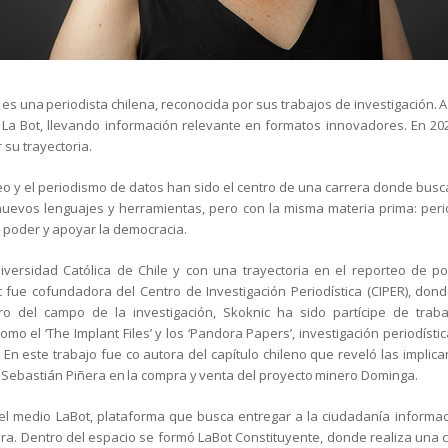
 es una periodista chilena, reconocida por sus trabajos de investigación.
 La Bot, llevando información relevante en formatos innovadores. En 20
 su trayectoria.
rteo y el periodismo de datos han sido el centro de una carrera donde bu
nuevos lenguajes y herramientas, pero con la misma materia prima: peri
el poder y apoyar la democracia.
iversidad Católica de Chile y con una trayectoria en el reporteo de po
 fue cofundadora del Centro de Investigación Periodística (CIPER), don
ro del campo de la investigación, Skoknic ha sido partícipe de trab
omo el ‘The Implant Files’ y los ‘Pandora Papers’, investigación periodísti
 En este trabajo fue co autora del capítulo chileno que reveló las implica
 Sebastián Piñera en la compra y venta del proyecto minero Dominga.
el medio LaBot, plataforma que busca entregar a la ciudadanía informac
a. Dentro del espacio se formó LaBot Constituyente, donde realiza una c