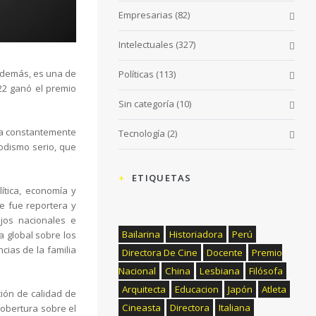
Empresarias
(82)
Intelectuales
(327)
 Además, es una de
Políticas
(113)
22 ganó el premio
Sin categoría
(10)
sca constantemente
Tecnología
(2)
odismo serio, que
ETIQUETAS
lítica, economía y
de fue reportera y
ajos nacionales e
Bailarina
Historiadora
Perú
ca global sobre los
ncias de la familia
Directora De Cine
Docente
Premio
Nacional
China
Lesbiana
Filósofa
Arquitecta
Educacion
Japón
Atleta
ión de calidad de
Cineasta
Directora
Italiana
obertura sobre el