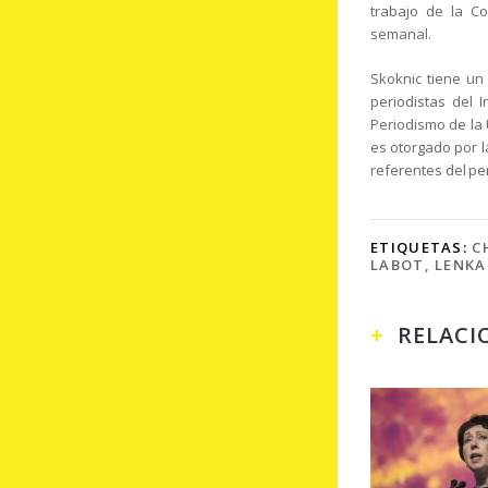
trabajo de la C
semanal.
Skoknic tiene un
periodistas del I
Periodismo de la 
es otorgado por l
referentes del pe
ETIQUETAS:
C
LABOT
,
LENKA
RELACI