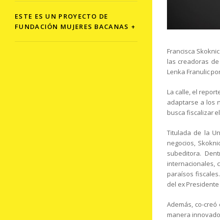
ESTE ES UN PROYECTO DE
FUNDACIÓN MUJERES BACANAS +
Francisca Skoknic
las creadoras de
Lenka Franulic por
La calle, el repo
adaptarse a los 
busca fiscalizar 
Titulada de la Un
negocios, Skoknic
subeditora. Dent
internacionales, c
paraísos fiscales.
del ex Presidente
Además, co-creó 
manera innovador