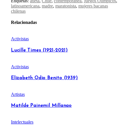
Etiquetas:
atleta
,
Chile
,
contemporánea
,
Juegos Olímpicos
,
latinoamericana
,
madre
,
maratonista
,
mujeres bacanas
chilenas
Relacionadas
Activistas
Lucille Times (1921-2021)
Activistas
Elizabeth Odio Benito (1939)
Artistas
Matilde Painemil Millanao
Intelectuales