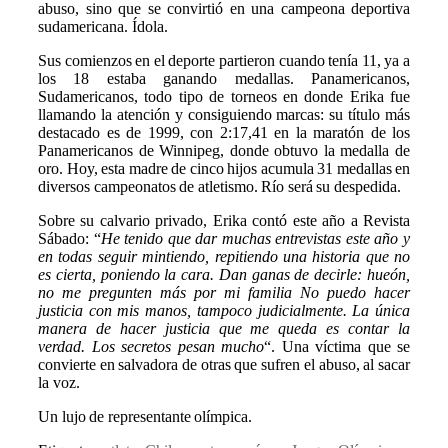
abuso, sino que se convirtió en una campeona deportiva
sudamericana. Ídola.
Sus comienzos en el deporte partieron cuando tenía 11, ya a
los 18 estaba ganando medallas. Panamericanos,
Sudamericanos, todo tipo de torneos en donde Erika fue
llamando la atención y consiguiendo marcas: su título más
destacado es de 1999, con 2:17,41 en la maratón de los
Panamericanos de Winnipeg, donde obtuvo la medalla de
oro. Hoy, esta madre de cinco hijos acumula 31 medallas en
diversos campeonatos de atletismo. Río será su despedida.
Sobre su calvario privado, Erika contó este año a Revista
Sábado: “
He tenido que dar muchas entrevistas este año y
en todas seguir mintiendo, repitiendo una historia que no
es cierta, poniendo la cara. Dan ganas de decirle: hueón,
no me pregunten más por mi familia No puedo hacer
justicia con mis manos, tampoco judicialmente. La única
manera de hacer justicia que me queda es contar la
verdad. Los secretos pesan mucho
“. Una víctima que se
convierte en salvadora de otras que sufren el abuso, al sacar
la voz.
Un lujo de representante olímpica.