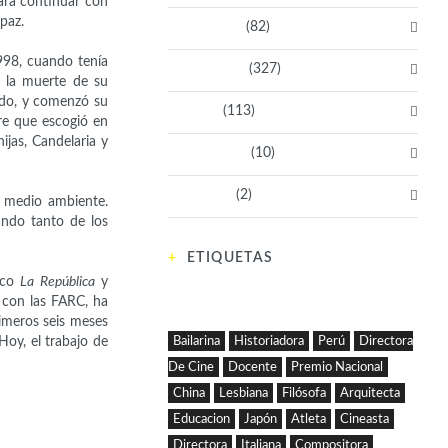
ara continuar con
paz.
Empresarias
(82)
998, cuando tenía
Intelectuales
(327)
s la muerte de su
ado, y comenzó su
Políticas
(113)
re que escogió en
jas, Candelaria y
Sin categoría
(10)
Tecnología
(2)
l medio ambiente.
ndo tanto de los
ETIQUETAS
dico
La República
y
a con las FARC, ha
rimeros seis meses
Bailarina
Historiadora
Perú
Directora
Hoy, el trabajo de
De Cine
Docente
Premio Nacional
China
Lesbiana
Filósofa
Arquitecta
Educacion
Japón
Atleta
Cineasta
Directora
Italiana
Compositora