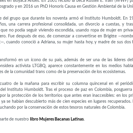
les en Boyacá Andes. En 2001 recibió la beca Russell E. Train (WWF) p
posgrado y en 2016 un PhD Honoris Causa en Gestión Ambiental de la Uni
te del grupo que durante los noventa armó el Instituto Humboldt. En 1
años, una carrera profesional consolidada, un divorcio a cuestas, y tra
 que no podía seguir viviendo escondida, usando ropa de mujer en priv
nero. Fue después de eso, de comenzar a convertirse en Brigitte —nomb
t—, cuando conoció a Adriana, su mujer hasta hoy, y madre de sus dos hi
 transformó en un ícono de su país, además de ser una de las líderes de
nsidera activista LTGBQ, aparece constantemente en los medios habla
s de la comunidad trans como de la preservación de los ecosistemas.
 cuatro de la mañana para escribir su columna quincenal en el perió
g del Instituto Humboldt. Tras el proceso de paz en Colombia, posguerr
or la protección de los territorios que antes eran inaccesibles: en los p
ya se habían descubierto más de cien especies en lugares recuperados. 
r luchando por la conservación de estos tesoros naturales de Colombia.
parte de nuestro
libro Mujeres Bacanas Latinas
.