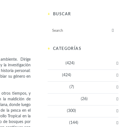
BUSCAR
CATEGORÍAS
 ambiente.
Dirige
Activistas
(424)
y la investigación
historia personal:
Artistas
(424)
biar su género en
Aventureras
(7)
 otros tiempos, y
Bacanas Solidarias
(26)
n la maldición de
riana, donde luego
 de la pesca en el
Científicas
(300)
llo Tropical en la
jo de bosques por
Deportistas
(144)