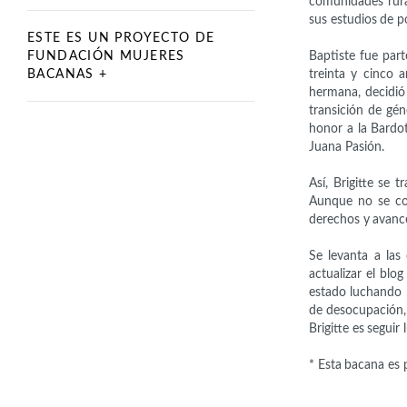
comunidades rura
sus estudios de 
ESTE ES UN PROYECTO DE
FUNDACIÓN MUJERES
Baptiste fue par
BACANAS +
treinta y cinco 
hermana, decidió
transición de gé
honor a la Bardo
Juana Pasión.
Así, Brigitte se
Aunque no se co
derechos y avance
Se levanta a las
actualizar el blo
estado luchando p
de desocupación, 
Brigitte es segui
* Esta bacana es 