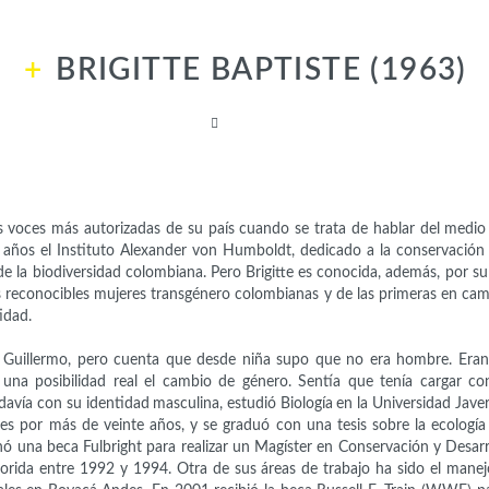
BRIGITTE BAPTISTE (1963)
Activistas
s voces más autorizadas de su país cuando se trata de hablar del medio
 años el Instituto Alexander von Humboldt, dedicado a la conservación 
de la biodiversidad colombiana. Pero Brigitte es conocida, además, por su 
s reconocibles mujeres transgénero colombianas y de las primeras en cam
idad.
Guillermo, pero cuenta que desde niña supo que no era hombre. Eran
na posibilidad real el cambio de género. Sentía que tenía cargar co
odavía con su identidad masculina, estudió Biología en la Universidad Jave
es por más de veinte años, y se graduó con una tesis sobre la ecología
 una beca Fulbright para realizar un Magíster en Conservación y Desarro
lorida entre 1992 y 1994. Otra de sus áreas de trabajo ha sido el mane