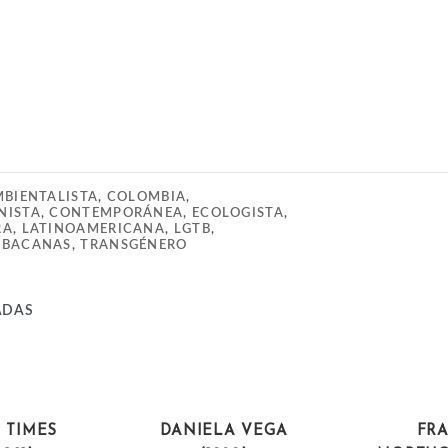
BIENTALISTA
,
COLOMBIA
,
NISTA
,
CONTEMPORÁNEA
,
ECOLOGISTA
,
RA
,
LATINOAMERICANA
,
LGTB
,
SBACANAS
,
TRANSGÉNERO
ADAS
STAS
ARTISTAS
CIEN
 TIMES
DANIELA VEGA
FR