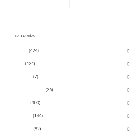
CATEGORÍAS
Activistas
(424)
Artistas
(424)
Aventureras
(7)
Bacanas Solidarias
(26)
Científicas
(300)
Deportistas
(144)
Empresarias
(82)