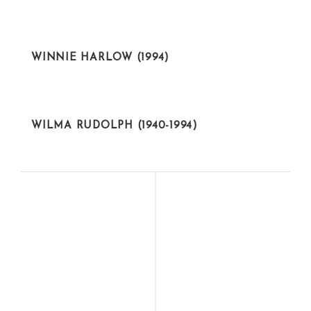
ACTIVISTAS
WINNIE HARLOW (1994)
DEPORTISTAS
WILMA RUDOLPH (1940-1994)
CIENTÍFICAS
ARTISTAS
LORETO
BÁRBARA ALLENDE
VALENZUELA
GIL (1957-2022)
ANTERIOR
SIGUIENTE