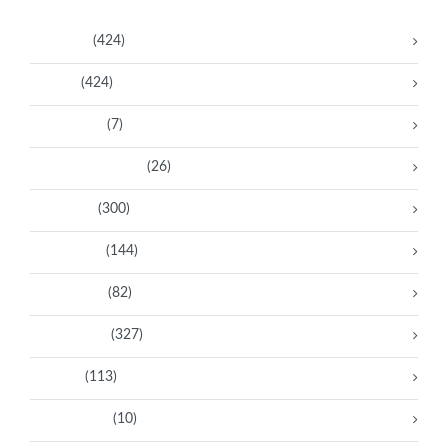
Activistas
(424)
Artistas
(424)
Aventureras
(7)
Bacanas Solidarias
(26)
Científicas
(300)
Deportistas
(144)
Empresarias
(82)
Intelectuales
(327)
Políticas
(113)
Sin categoría
(10)