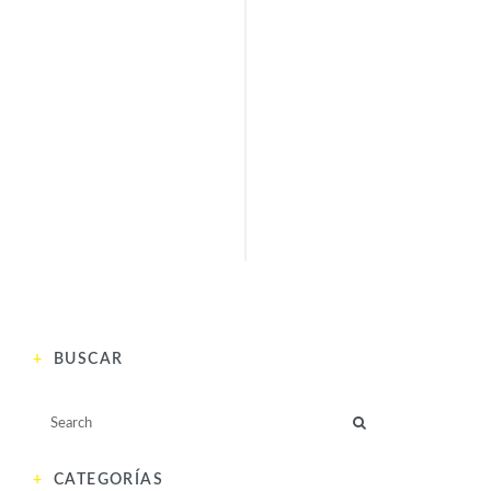
INTELECTUALES
ACTIVISTAS
SIDONIE-GABRIELLE
PAULINA DEL RÍO
COLETTE (1873 –
SIGUIENTE
1954)
ANTERIOR
BUSCAR
CATEGORÍAS