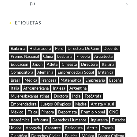
Tecnología
(2)
ETIQUETAS
Bailarina
Historiadora
Perú
Directora De Cine
Docente
Premio Nacional
China
Lesbiana
Filósofa
Arquitecta
Educacion
Japón
Atleta
Cineasta
Directora
Italiana
Compositora
Alemania
Emprendedora Social
Británica
Brasil
Médica
Francesa
Matemática
Empresaria
España
Italia
Afroamericana
Inglesa
Argentina
Mujeresbacanaslatinas
Doctora
India
Fotógrafa
Emprendedora
Juegos Olímpicos
Madre
Artista Visual
México
Física
Pintora
Deportista
Premio Nobel
ONG
Académica
Africana
Derechos Humanos
Inglaterra
Estados
Unidos
Abogada
Cantante
Periodista
Actriz
Francia
Científica
Derechos Civiles
Política
Música
Bacana Chilena