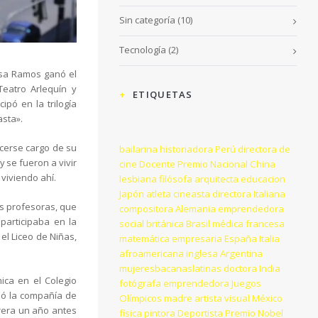
Sin categoría
(10)
Tecnología
(2)
resa Ramos ganó el
Teatro Arlequín y
ETIQUETAS
ipó en la trilogía
asta».
acerse cargo de su
bailarina
historiadora
Perú
directora de
 se fueron a vivir
cine
Docente
Premio Nacional
China
 viviendo ahí.
lesbiana
filósofa
arquitecta
educacion
Japón
atleta
cineasta
directora
Italiana
us profesoras, que
compositora
Alemania
emprendedora
 participaba en la
social
británica
Brasil
médica
francesa
el Liceo de Niñas,
matemática
empresaria
España
Italia
afroamericana
inglesa
Argentina
mujeresbacanaslatinas
doctora
India
ica en el Colegio
fotógrafa
emprendedora
Juegos
ndó la compañía de
Olímpicos
madre
artista visual
México
arrera un año antes
física
pintora
Deportista
Premio Nobel