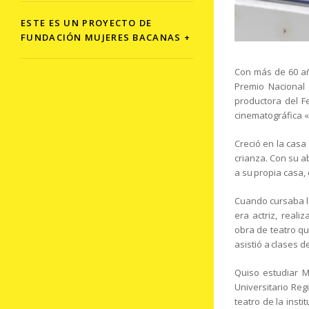
ESTE ES UN PROYECTO DE
FUNDACIÓN MUJERES BACANAS +
Con más de 60 año
Premio Nacional 
productora del Fe
cinematográfica «
Creció en la casa
crianza. Con su a
a su propia casa, 
Cuando cursaba la
era actriz, reali
obra de teatro qu
asistió a clases d
Quiso estudiar M
Universitario Reg
teatro de la insti