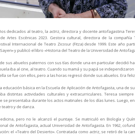
s dedicados al teatro, la actriz, directora y docente antofagastina Te
de Artes Escénicas 2023. Gestora cultural, directora de la compañía 
stival Internacional de Teatro Zicosur (Fitza) desde 1999. Este año partic
Sayen» y publicó el libro «Historia del Teatro de la Universidad de Antofag
 de sus abuelos paternos con sus tías donde una en particular decidió h
buela iba al cine, al teatro. Cuando su mamá y su papá se independizaron y
ella se fue con ellos, pero a las horas regresó donde sus abuelos. Era feliz
 educación básica en la Escuela de Aplicación de Antofagasta, una de s
zaba distintas actividades culturales y extracurriculares. Teresa siempre
e se presentaba durante los actos matinales de los días lunes. Luego, en 
e teatro y de danza.
edicina, pero no le alcanzó el puntaje. Se matriculó en Biología y Quím
ional de Antofagasta, actual Universidad de Antofagasta. En 1962, cofu
tución: el «Teatro del Desierto». Contratada como actriz, se retiró de la c