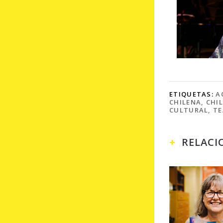
ETIQUETAS:
A
CHILENA
,
CHIL
CULTURAL
,
TE
RELACI