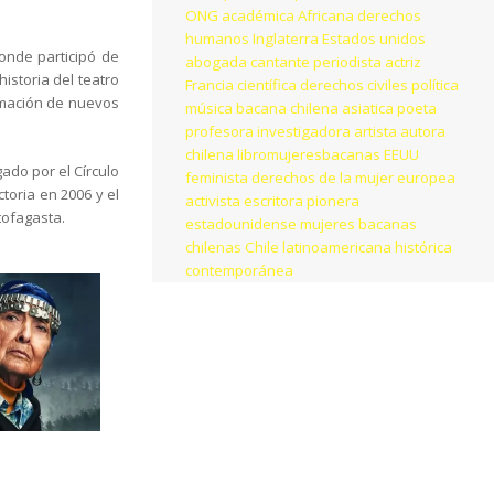
ONG
académica
Africana
derechos
humanos
Inglaterra
Estados unidos
onde participó de
abogada
cantante
periodista
actriz
historia del teatro
Francia
científica
derechos civiles
política
ormación de nuevos
música
bacana chilena
asiatica
poeta
profesora
investigadora
artista
autora
chilena
libromujeresbacanas
EEUU
ado por el Círculo
feminista
derechos de la mujer
europea
ctoria en 2006 y el
activista
escritora
pionera
tofagasta.
estadounidense
mujeres bacanas
chilenas
Chile
latinoamericana
histórica
contemporánea