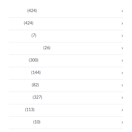
Activistas
(424)
Artistas
(424)
Aventureras
(7)
Bacanas Solidarias
(26)
Científicas
(300)
Deportistas
(144)
Empresarias
(82)
Intelectuales
(327)
Políticas
(113)
Sin categoría
(10)