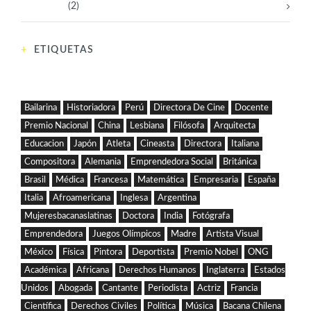
Tecnología
(2)
ETIQUETAS
Bailarina
Historiadora
Perú
Directora De Cine
Docente
Premio Nacional
China
Lesbiana
Filósofa
Arquitecta
Educacion
Japón
Atleta
Cineasta
Directora
Italiana
Compositora
Alemania
Emprendedora Social
Británica
Brasil
Médica
Francesa
Matemática
Empresaria
España
Italia
Afroamericana
Inglesa
Argentina
Mujeresbacanaslatinas
Doctora
India
Fotógrafa
Emprendedora
Juegos Olímpicos
Madre
Artista Visual
México
Física
Pintora
Deportista
Premio Nobel
ONG
Académica
Africana
Derechos Humanos
Inglaterra
Estados
Unidos
Abogada
Cantante
Periodista
Actriz
Francia
Científica
Derechos Civiles
Política
Música
Bacana Chilena