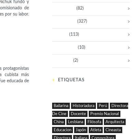
iichuk fundó y
Comisionado de
Empresarias
(82)
s por su labor.
Intelectuales
(327)
Políticas
(113)
Sin categoría
(10)
Tecnología
(2)
es protagonistas
a cubista más
ETIQUETAS
 Fue educada de
Bailarina
Historiadora
Perú
Directora
De Cine
Docente
Premio Nacional
China
Lesbiana
Filósofa
Arquitecta
Educacion
Japón
Atleta
Cineasta
Directora
Italiana
Compositora