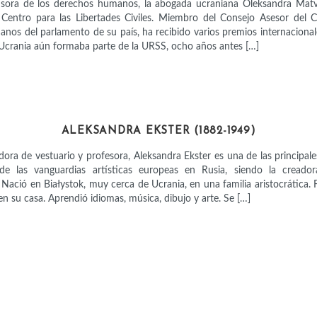
ensora de los derechos humanos, la abogada ucraniana Oleksandra Matv
 Centro para las Libertades Civiles. Miembro del Consejo Asesor del 
os del parlamento de su país, ha recibido varios premios internacionale
crania aún formaba parte de la URSS, ocho años antes […]
ARTISTAS
ALEKSANDRA EKSTER (1882-1949)
dora de vestuario y profesora, Aleksandra Ekster es una de las principal
de las vanguardias artísticas europeas en Rusia, siendo la creador
. Nació en Białystok, muy cerca de Ucrania, en una familia aristocrática.
n su casa. Aprendió idiomas, música, dibujo y arte. Se […]