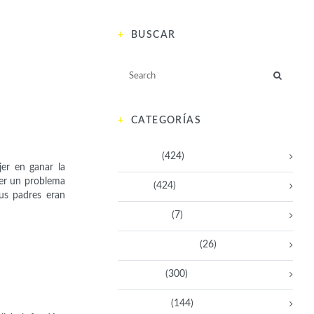
BUSCAR
CATEGORÍAS
Activistas
(424)
er en ganar la
ver un problema
Artistas
(424)
sus padres eran
Aventureras
(7)
Bacanas Solidarias
(26)
Científicas
(300)
Deportistas
(144)