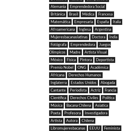
Alemania
Emprendedora Social
Británica
Brasil
Médica
Francesa
Matemática
Empresaria
España
Italia
Afroamericana
Inglesa
Argentina
Mujeresbacanaslatinas
Doctora
India
Fotógrafa
Emprendedora
Juegos
Olímpicos
Madre
Artista Visual
México
Física
Pintora
Deportista
Premio Nobel
ONG
Académica
Africana
Derechos Humanos
Inglaterra
Estados Unidos
Abogada
Cantante
Periodista
Actriz
Francia
Científica
Derechos Civiles
Política
Música
Bacana Chilena
Asiatica
Poeta
Profesora
Investigadora
Artista
Autora
Chilena
Libromujeresbacanas
EEUU
Feminista