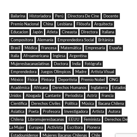
Bailarina
Historiadora
Perú
Directora De Cine
Docente
Premio Nacional
China
Lesbiana
Filósofa
Arquitecta
Educacion
Japón
Atleta
Cineasta
Directora
Italiana
Compositora
Alemania
Emprendedora Social
Británica
Brasil
Médica
Francesa
Matemática
Empresaria
España
Italia
Afroamericana
Inglesa
Argentina
Mujeresbacanaslatinas
Doctora
India
Fotógrafa
Emprendedora
Juegos Olímpicos
Madre
Artista Visual
México
Física
Pintora
Deportista
Premio Nobel
ONG
Académica
Africana
Derechos Humanos
Inglaterra
Estados
Unidos
Abogada
Cantante
Periodista
Actriz
Francia
Científica
Derechos Civiles
Política
Música
Bacana Chilena
Asiatica
Poeta
Profesora
Investigadora
Artista
Autora
Chilena
Libromujeresbacanas
EEUU
Feminista
Derechos De
La Mujer
Europea
Activista
Escritora
Pionera
Estadounidense
Mujeres Bacanas Chilenas
Chile