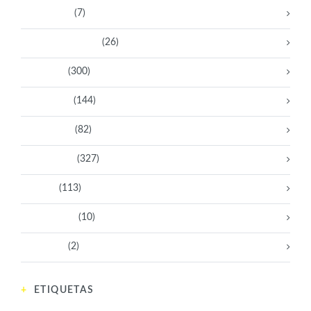
Aventureras
(7)
Bacanas Solidarias
(26)
Científicas
(300)
Deportistas
(144)
Empresarias
(82)
Intelectuales
(327)
Políticas
(113)
Sin categoría
(10)
Tecnología
(2)
ETIQUETAS