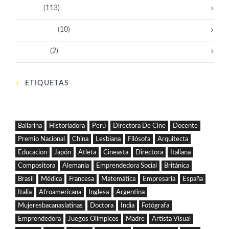
Políticas
(113)
Sin categoría
(10)
Tecnología
(2)
ETIQUETAS
Bailarina
Historiadora
Perú
Directora De Cine
Docente
Premio Nacional
China
Lesbiana
Filósofa
Arquitecta
Educacion
Japón
Atleta
Cineasta
Directora
Italiana
Compositora
Alemania
Emprendedora Social
Británica
Brasil
Médica
Francesa
Matemática
Empresaria
España
Italia
Afroamericana
Inglesa
Argentina
Mujeresbacanaslatinas
Doctora
India
Fotógrafa
Emprendedora
Juegos Olímpicos
Madre
Artista Visual