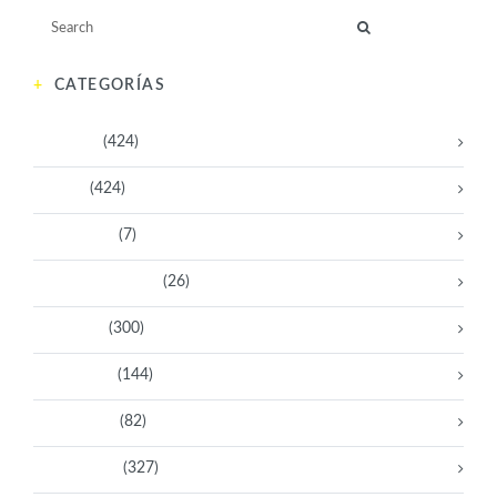
CATEGORÍAS
Activistas
(424)
Artistas
(424)
Aventureras
(7)
Bacanas Solidarias
(26)
Científicas
(300)
Deportistas
(144)
Empresarias
(82)
Intelectuales
(327)