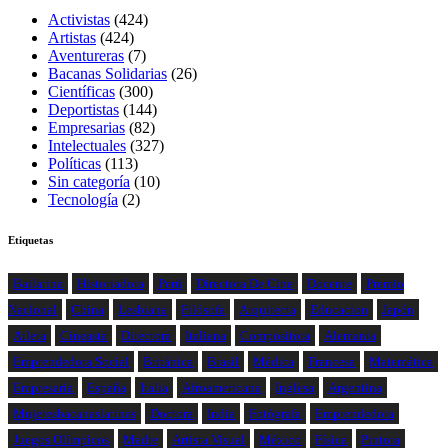
Activistas
(424)
Artistas
(424)
Aventureras
(7)
Bacanas Solidarias
(26)
Científicas
(300)
Deportistas
(144)
Empresarias
(82)
Intelectuales
(327)
Políticas
(113)
Sin categoría
(10)
Tecnología
(2)
Etiquetas
Bailarina
Historiadora
Perú
Directora De Cine
Docente
Premio
Nacional
China
Lesbiana
Filósofa
Arquitecta
Educacion
Japón
Atleta
Cineasta
Directora
Italiana
Compositora
Alemania
Emprendedora Social
Británica
Brasil
Médica
Francesa
Matemática
Empresaria
España
Italia
Afroamericana
Inglesa
Argentina
Mujeresbacanaslatinas
Doctora
India
Fotógrafa
Emprendedora
Juegos Olímpicos
Madre
Artista Visual
México
Física
Pintora