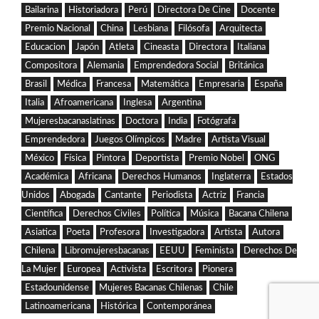
Bailarina
Historiadora
Perú
Directora De Cine
Docente
Premio Nacional
China
Lesbiana
Filósofa
Arquitecta
Educacion
Japón
Atleta
Cineasta
Directora
Italiana
Compositora
Alemania
Emprendedora Social
Británica
Brasil
Médica
Francesa
Matemática
Empresaria
España
Italia
Afroamericana
Inglesa
Argentina
Mujeresbacanaslatinas
Doctora
India
Fotógrafa
Emprendedora
Juegos Olímpicos
Madre
Artista Visual
México
Física
Pintora
Deportista
Premio Nobel
ONG
Académica
Africana
Derechos Humanos
Inglaterra
Estados
Unidos
Abogada
Cantante
Periodista
Actriz
Francia
Científica
Derechos Civiles
Política
Música
Bacana Chilena
Asiatica
Poeta
Profesora
Investigadora
Artista
Autora
Chilena
Libromujeresbacanas
EEUU
Feminista
Derechos De
La Mujer
Europea
Activista
Escritora
Pionera
Estadounidense
Mujeres Bacanas Chilenas
Chile
Latinoamericana
Histórica
Contemporánea