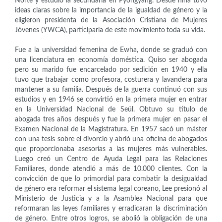
Norte y estudió la secundaria en Pyongyang. Desde niña tuvo
ideas claras sobre la importancia de la igualdad de género y la
eligieron presidenta de la Asociación Cristiana de Mujeres
Jóvenes (YWCA), participaría de este movimiento toda su vida.
Fue a la universidad femenina de Ewha, donde se graduó con
una licenciatura en economía doméstica. Quiso ser abogada
pero su marido fue encarcelado por sedición en 1940 y ella
tuvo que trabajar como profesora, costurera y lavandera para
mantener a su familia. Después de la guerra continuó con sus
estudios y en 1946 se convirtió en la primera mujer en entrar
en la Universidad Nacional de Seúl. Obtuvo su título de
abogada tres años después y fue la primera mujer en pasar el
Examen Nacional de la Magistratura. En 1957 sacó un máster
con una tesis sobre el divorcio y abrió una oficina de abogados
que proporcionaba asesorías a las mujeres más vulnerables.
Luego creó un Centro de Ayuda Legal para las Relaciones
Familiares, donde atendió a más de 10.000 clientes. Con la
convicción de que lo primordial para combatir la desigualdad
de género era reformar el sistema legal coreano, Lee presionó al
Ministerio de Justicia y a la Asamblea Nacional para que
reformaran las leyes familiares y erradicaran la discriminación
de género. Entre otros logros, se abolió la obligación de una