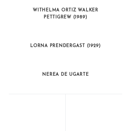
ACTIVISTAS
WITHELMA ORTIZ WALKER
PETTIGREW (1989)
INTELECTUALES
LORNA PRENDERGAST (1929)
ACTIVISTAS
NEREA DE UGARTE
ARTISTAS
ACTIVISTAS
CAMILLE CLAUDEL
JULIETA KIRKWOOD
(1864-1943)
(1936-1985)