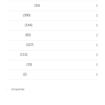
Bacanas Solidarias
(26)
Científicas
(300)
Deportistas
(144)
Empresarias
(82)
Intelectuales
(327)
Políticas
(113)
Sin categoría
(10)
Tecnología
(2)
ETIQUETAS