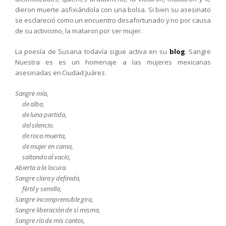
dieron muerte asfixiándola con una bolsa. Si bien su asesinato
se esclareció como un encuentro desafortunado y no por causa
de su activismo, la mataron por ser mujer.
La poesía de Susana todavía sigue activa en su
blog
. Sangre
Nuestra es es un homenaje a las mujeres mexicanas
asesinadas en Ciudad Juárez.
Sangre mía,
de alba,
de luna partida,
del silencio.
de roca muerta,
de mujer en cama,
saltando al vacío,
Abierta a la locura.
Sangre clara y definida,
fértil y semilla,
Sangre incomprensible gira,
Sangre liberación de sí misma,
Sangre río de mis cantos,