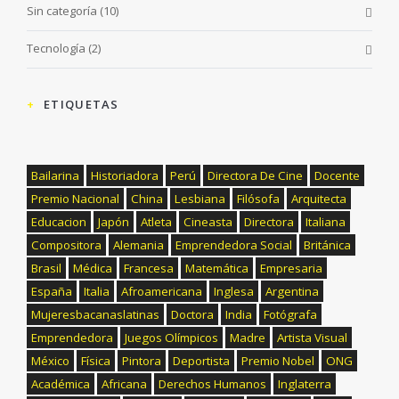
Sin categoría
(10)
Tecnología
(2)
ETIQUETAS
Bailarina
Historiadora
Perú
Directora De Cine
Docente
Premio Nacional
China
Lesbiana
Filósofa
Arquitecta
Educacion
Japón
Atleta
Cineasta
Directora
Italiana
Compositora
Alemania
Emprendedora Social
Británica
Brasil
Médica
Francesa
Matemática
Empresaria
España
Italia
Afroamericana
Inglesa
Argentina
Mujeresbacanaslatinas
Doctora
India
Fotógrafa
Emprendedora
Juegos Olímpicos
Madre
Artista Visual
México
Física
Pintora
Deportista
Premio Nobel
ONG
Académica
Africana
Derechos Humanos
Inglaterra