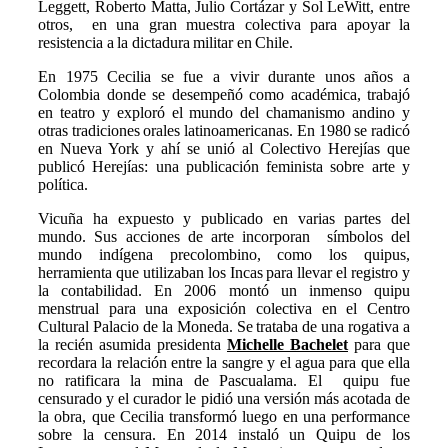
Leggett, Roberto Matta, Julio Cortázar y Sol LeWitt, entre
otros, en una gran muestra colectiva para apoyar la
resistencia a la dictadura militar en Chile.
En 1975 Cecilia se fue a vivir durante unos años a
Colombia donde se desempeñó como académica, trabajó
en teatro y exploró el mundo del chamanismo andino y
otras tradiciones orales latinoamericanas. En 1980 se radicó
en Nueva York y ahí se unió al Colectivo Herejías que
publicó Herejías: una publicación feminista sobre arte y
política.
Vicuña ha expuesto y publicado en varias partes del
mundo. Sus acciones de arte incorporan símbolos del
mundo indígena precolombino, como los quipus,
herramienta que utilizaban los Incas para llevar el registro y
la contabilidad. En 2006 montó un inmenso quipu
menstrual para una exposición colectiva en el Centro
Cultural Palacio de la Moneda. Se trataba de una rogativa a
la recién asumida presidenta
Michelle Bachelet
para que
recordara la relación entre la sangre y el agua para que ella
no ratificara la mina de Pascualama. El quipu fue
censurado y el curador le pidió una versión más acotada de
la obra, que Cecilia transformó luego en una performance
sobre la censura. En 2014 instaló un Quipu de los