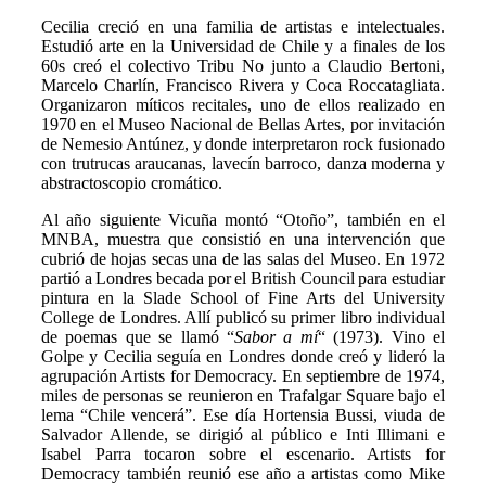
Cecilia creció en una familia de artistas e intelectuales.
Estudió arte en la Universidad de Chile y a finales de los
60s creó el colectivo Tribu No junto a Claudio Bertoni,
Marcelo Charlín, Francisco Rivera y Coca Roccatagliata.
Organizaron míticos recitales, uno de ellos realizado en
1970 en el Museo Nacional de Bellas Artes, por invitación
de Nemesio Antúnez, y donde interpretaron rock fusionado
con trutrucas araucanas, lavecín barroco, danza moderna y
abstractoscopio cromático.
Al año siguiente Vicuña montó “Otoño”, también en el
MNBA, muestra que consistió en una intervención que
cubrió de hojas secas una de las salas del Museo. En 1972
partió a Londres becada por el British Council para estudiar
pintura en la Slade School of Fine Arts del University
College de Londres. Allí publicó su primer libro individual
de poemas que se llamó “
Sabor a mí
“ (1973). Vino el
Golpe y Cecilia seguía en Londres donde creó y lideró la
agrupación Artists for Democracy. En septiembre de 1974,
miles de personas se reunieron en Trafalgar Square bajo el
lema “Chile vencerá”. Ese día Hortensia Bussi, viuda de
Salvador Allende, se dirigió al público e Inti Illimani e
Isabel Parra tocaron sobre el escenario. Artists for
Democracy también reunió ese año a artistas como Mike