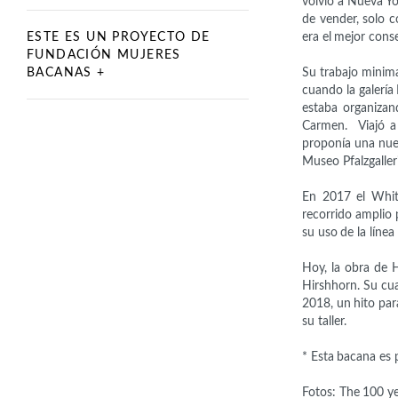
volvió a Nueva Yor
de vender, solo 
ESTE ES UN PROYECTO DE
era el mejor cons
FUNDACIÓN MUJERES
BACANAS +
Su trabajo minima
cuando la galería
estaba organiza
Carmen.
Viajó 
proponía una nueva
Museo Pfalzgaller
En
2017 el
Whi
recorrido amplio 
su uso de la línea
Hoy, la obra de 
Hirshhorn. Su
cu
2018, un hito par
su taller.
* Esta bacana es 
Fotos: The 100 