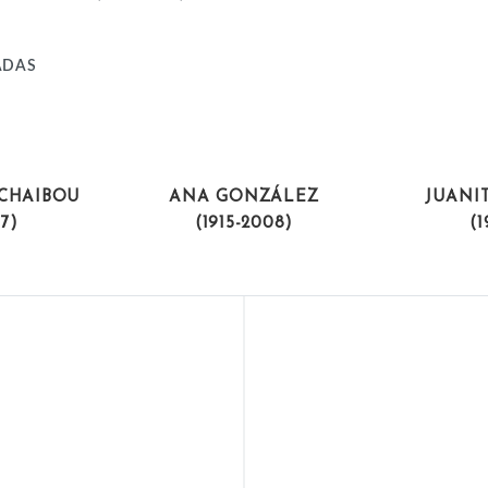
ADAS
STAS
ARTISTAS
ART
 CHAIBOU
ANA GONZÁLEZ
JUANI
97)
(1915-2008)
(1
LA (1918-2015)
NADIA 