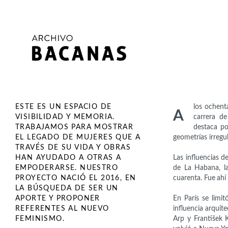
ESTE ES UN ESPACIO DE
los ochent
A
VISIBILIDAD Y MEMORIA.
carrera de
TRABAJAMOS PARA MOSTRAR
destaca p
EL LEGADO DE MUJERES QUE A
geometrías irregul
TRAVÉS DE SU VIDA Y OBRAS
HAN AYUDADO A OTRAS A
Las influencias d
EMPODERARSE. NUESTRO
de La Habana, la
PROYECTO NACIÓ EL 2016, EN
cuarenta. Fue ahí
LA BÚSQUEDA DE SER UN
APORTE Y PROPONER
En París se limi
REFERENTES AL NUEVO
influencia arquit
FEMINISMO.
Arp y František 