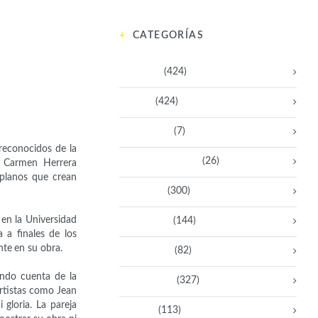
CATEGORÍAS
Activistas
(424)
Artistas
(424)
Aventureras
(7)
reconocidos de la
Bacanas Solidarias
(26)
o. Carmen Herrera
s planos que crean
Científicas
(300)
 en la Universidad
Deportistas
(144)
 a finales de los
nte en su obra.
Empresarias
(82)
ando cuenta de la
Intelectuales
(327)
 artistas como
Jean
 gloria.
La pareja
Políticas
(113)