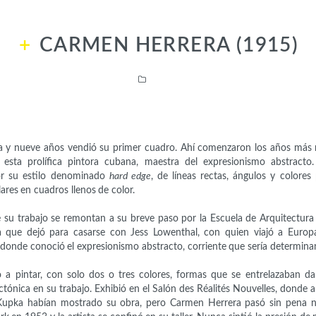
CARMEN HERRERA (1915)
Artistas
a y nueve años vendió su primer cuadro. Ahí comenzaron los años más 
 esta prolífica pintora cubana, maestra del expresionismo abstract
or su estilo denominado
hard edge
, de líneas rectas, ángulos y colore
ares en cuadros llenos de color.
e su trabajo se remontan a su breve paso por la Escuela de Arquitectura
 que dejó para casarse con Jess Lowenthal, con quien viajó a Europa
 donde conoció el expresionismo abstracto, corriente que sería determina
tó a pintar, con solo dos o tres colores, formas que se entrelazaban d
ectónica en su trabajo. Exhibió en el Salón des Réalités Nouvelles, donde
Kupka habían mostrado su obra, pero Carmen Herrera pasó sin pena ni