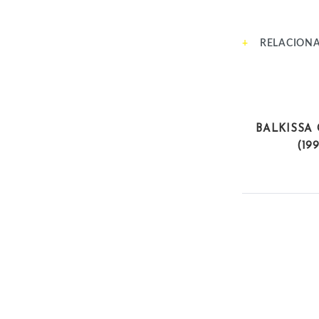
RELACION
ACTIVI
BALKISSA
(19
ARTISTAS
MARGOT LOYO
ANTERIOR