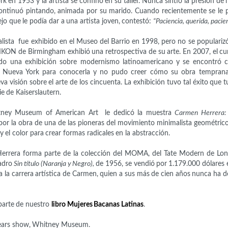
k en 1953 y la artista se confinó en su taller. Nunca sintió la presión de
continuó pintando, animada por su marido. Cuando recientemente se le 
ejo que le podía dar a una artista joven, contestó:
“Paciencia, querida, pacien
lista
fue exhibido en el Museo del Barrio en 1998, pero no se populariz
 IKON de Birmingham exhibió una retrospectiva de su arte. En 2007, el cu
ndo una exhibición sobre modernismo latinoamericano y se encontró 
a Nueva York para conocerla y no pudo creer cómo su obra temprana
 visión sobre el arte de los cincuenta. La exhibición tuvo tal éxito que t
ie de Kaiserslautern.
tney Museum of American Art
le dedicó la muestra
Carmen Herrera: 
por la obra de una de las pioneras del movimiento minimalista geométric
 y el color para crear formas radicales en la abstracción.
Herrera forma parte de la colección del MOMA, del Tate Modern de Lo
adro
Sin título (Naranja y Negro),
de 1956, se vendió por
1.179.000 dólares 
a la carrera artística de Carmen, quien a sus más de cien años nunca ha d
parte de nuestro
libro Mujeres Bacanas Latinas
.
years show, Whitney Museum.