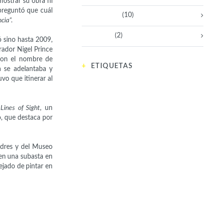
 mostrar su obra ni
preguntó que cuál
Sin categoría
(10)
cia”.
Tecnología
(2)
ó sino hasta 2009,
rador Nigel Prince
con el nombre de
ETIQUETAS
 se adelantaba y
uvo que itinerar al
bailarina
historiadora
Perú
directora de cine
Lines of Sight
, un
Docente
Premio Nacional
China
lesbiana
o, que destaca por
filósofa
arquitecta
educacion
Japón
atleta
cineasta
directora
Italiana
compositora
Alemania
emprendedora social
británica
ndres y del Museo
Brasil
médica
francesa
matemática
en una subasta en
empresaria
España
Italia
afroamericana
ejado de pintar en
inglesa
Argentina
mujeresbacanaslatinas
doctora
India
fotógrafa
emprendedora
Juegos Olímpicos
madre
artista visual
México
física
pintora
Deportista
Premio
Nobel
ONG
académica
Africana
derechos