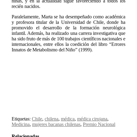
niñas, y en la actualidad sigue favoreciendo a todos los
recién nacidos.
Paralelamente, Marta se ha desempeñado como académica
y profesora titular de la Universidad de Chile, donde ha
promovido el desarrollo de la formación neurológica
infantil. Además, ha realizado una carrera investigativa que
ha sido fruto de más de 100 trabajos científicos nacionales e
internacionales, entre ellos la coedición del libro “Errores
Innatos de Metabolismo del Niño” (1999).
Etiquetas:
Chile
,
chilena
,
médica
,
médica cirujana
,
Medicina
,
mujeres bacanas chilenas
,
Premio Nacional
Relacionadas