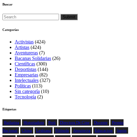
Buscar
Categorías
Activistas
(424)
Artistas
(424)
Aventureras
(7)
Bacanas Solidarias
(26)
Científicas
(300)
Deportistas
(144)
Empresarias
(82)
Intelectuales
(327)
Políticas
(113)
Sin categoría
(10)
Tecnología
(2)
Etiquetas
Bailarina
Historiadora
Perú
Directora De Cine
Docente
Premio
Nacional
China
Lesbiana
Filósofa
Arquitecta
Educacion
Japón