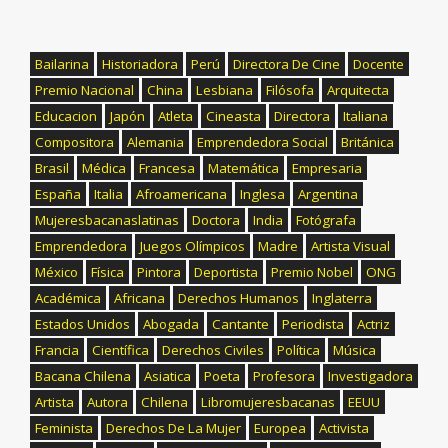
Bailarina
Historiadora
Perú
Directora De Cine
Docente
Premio Nacional
China
Lesbiana
Filósofa
Arquitecta
Educacion
Japón
Atleta
Cineasta
Directora
Italiana
Compositora
Alemania
Emprendedora Social
Británica
Brasil
Médica
Francesa
Matemática
Empresaria
España
Italia
Afroamericana
Inglesa
Argentina
Mujeresbacanaslatinas
Doctora
India
Fotógrafa
Emprendedora
Juegos Olímpicos
Madre
Artista Visual
México
Física
Pintora
Deportista
Premio Nobel
ONG
Académica
Africana
Derechos Humanos
Inglaterra
Estados Unidos
Abogada
Cantante
Periodista
Actriz
Francia
Científica
Derechos Civiles
Política
Música
Bacana Chilena
Asiatica
Poeta
Profesora
Investigadora
Artista
Autora
Chilena
Libromujeresbacanas
EEUU
Feminista
Derechos De La Mujer
Europea
Activista