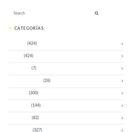
CATEGORÍAS
Activistas
(424)
Artistas
(424)
Aventureras
(7)
Bacanas Solidarias
(26)
Científicas
(300)
Deportistas
(144)
Empresarias
(82)
Intelectuales
(327)