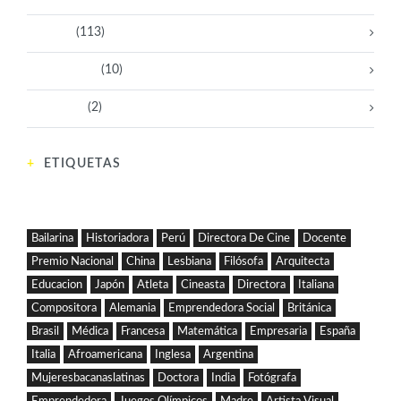
Políticas
(113)
Sin categoría
(10)
Tecnología
(2)
ETIQUETAS
Bailarina
Historiadora
Perú
Directora De Cine
Docente
Premio Nacional
China
Lesbiana
Filósofa
Arquitecta
Educacion
Japón
Atleta
Cineasta
Directora
Italiana
Compositora
Alemania
Emprendedora Social
Británica
Brasil
Médica
Francesa
Matemática
Empresaria
España
Italia
Afroamericana
Inglesa
Argentina
Mujeresbacanaslatinas
Doctora
India
Fotógrafa