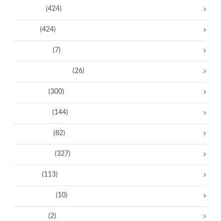
Activistas
(424)
Artistas
(424)
Aventureras
(7)
Bacanas Solidarias
(26)
Científicas
(300)
Deportistas
(144)
Empresarias
(82)
Intelectuales
(327)
Políticas
(113)
Sin categoría
(10)
Tecnología
(2)