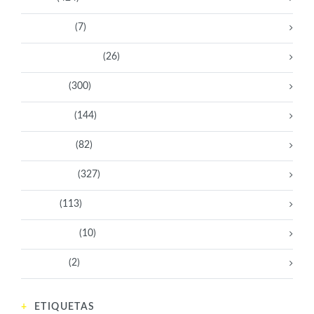
Aventureras
(7)
Bacanas Solidarias
(26)
Científicas
(300)
Deportistas
(144)
Empresarias
(82)
Intelectuales
(327)
Políticas
(113)
Sin categoría
(10)
Tecnología
(2)
ETIQUETAS