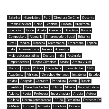
Bailarina
Historiadora
Perú
Directora De Cine
Docente
Premio Nacional
China
Lesbiana
Filósofa
Arquitecta
Educacion
Japón
Atleta
Cineasta
Directora
Italiana
Compositora
Alemania
Emprendedora Social
Británica
Brasil
Médica
Francesa
Matemática
Empresaria
España
Italia
Afroamericana
Inglesa
Argentina
Mujeresbacanaslatinas
Doctora
India
Fotógrafa
Emprendedora
Juegos Olímpicos
Madre
Artista Visual
México
Física
Pintora
Deportista
Premio Nobel
ONG
Académica
Africana
Derechos Humanos
Inglaterra
Estados
Unidos
Abogada
Cantante
Periodista
Actriz
Francia
Científica
Derechos Civiles
Política
Música
Bacana Chilena
Asiatica
Poeta
Profesora
Investigadora
Artista
Autora
Chilena
Libromujeresbacanas
EEUU
Feminista
Derechos De
La Mujer
Europea
Activista
Escritora
Pionera