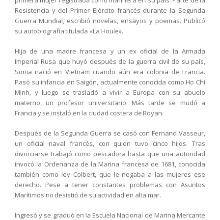
primera mujer registrada como marinera en su país. Parte de la
Resistencia y del Primer Ejército francés durante la Segunda
Guerra Mundial, escribió novelas, ensayos y poemas. Publicó
su autobiografía titulada «La Houle».
Hija de una madre francesa y un ex oficial de la Armada
Imperial Rusa que huyó después de la guerra civil de su país,
Sonia nació en Vietnam cuando aún era colonia de Francia.
Pasó su infancia en Saigón, actualmente conocida como Ho Chi
Minh, y luego se trasladó a vivir a Europa con su abuelo
materno, un profesor universitario. Más tarde se mudó a
Francia y se instaló en la ciudad costera de Royan.
Después de la Segunda Guerra se casó con Fernand Vasseur,
un oficial naval francés, con quien tuvo cinco hijos. Tras
divorciarse trabajó como pescadora hasta que una autoridad
invocó la Ordenanza de la Marina francesa de 1681, conocida
también como ley Colbert, que le negaba a las mujeres ese
derecho. Pese a tener constantes problemas con Asuntos
Marítimos no desistió de su actividad en alta mar.
Ingresó y se graduó en la Escuela Nacional de Marina Mercante