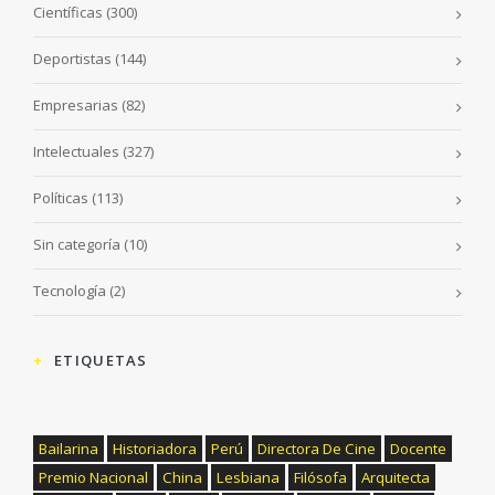
Científicas
(300)
Deportistas
(144)
Empresarias
(82)
Intelectuales
(327)
Políticas
(113)
Sin categoría
(10)
Tecnología
(2)
ETIQUETAS
Bailarina
Historiadora
Perú
Directora De Cine
Docente
Premio Nacional
China
Lesbiana
Filósofa
Arquitecta