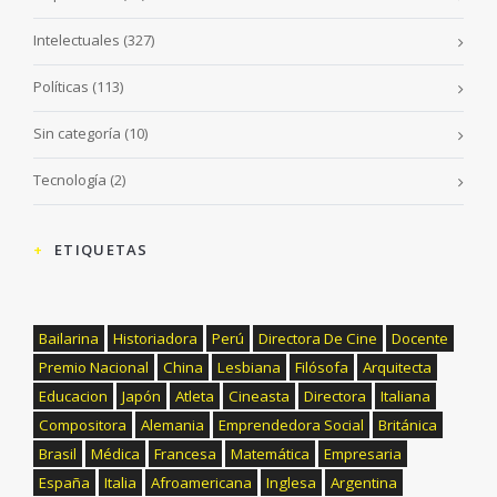
Intelectuales
(327)
Políticas
(113)
Sin categoría
(10)
Tecnología
(2)
ETIQUETAS
Bailarina
Historiadora
Perú
Directora De Cine
Docente
Premio Nacional
China
Lesbiana
Filósofa
Arquitecta
Educacion
Japón
Atleta
Cineasta
Directora
Italiana
Compositora
Alemania
Emprendedora Social
Británica
Brasil
Médica
Francesa
Matemática
Empresaria
España
Italia
Afroamericana
Inglesa
Argentina