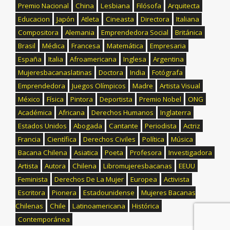
Premio Nacional
China
Lesbiana
Filósofa
Arquitecta
Educacion
Japón
Atleta
Cineasta
Directora
Italiana
Compositora
Alemania
Emprendedora Social
Británica
Brasil
Médica
Francesa
Matemática
Empresaria
España
Italia
Afroamericana
Inglesa
Argentina
Mujeresbacanaslatinas
Doctora
India
Fotógrafa
Emprendedora
Juegos Olímpicos
Madre
Artista Visual
México
Física
Pintora
Deportista
Premio Nobel
ONG
Académica
Africana
Derechos Humanos
Inglaterra
Estados Unidos
Abogada
Cantante
Periodista
Actriz
Francia
Científica
Derechos Civiles
Política
Música
Bacana Chilena
Asiatica
Poeta
Profesora
Investigadora
Artista
Autora
Chilena
Libromujeresbacanas
EEUU
Feminista
Derechos De La Mujer
Europea
Activista
Escritora
Pionera
Estadounidense
Mujeres Bacanas
Chilenas
Chile
Latinoamericana
Histórica
Contemporánea