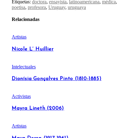
Etiquetas:
doctora
,
ensayista
,
latinoamericana
,
médica
,
poetisa
,
profesora
,
Uruguay
,
uruguaya
Relacionadas
Artistas
Nicole L’ Huillier
Intelectuales
Dionísia Gonçalves Pinto (1810-1885)
Activistas
Mayra Lineth (2006)
Artistas