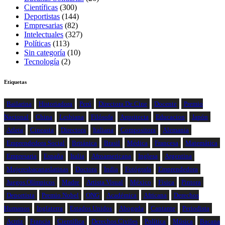
Científicas
(300)
Deportistas
(144)
Empresarias
(82)
Intelectuales
(327)
Políticas
(113)
Sin categoría
(10)
Tecnología
(2)
Etiquetas
Bailarina
Historiadora
Perú
Directora De Cine
Docente
Premio
Nacional
China
Lesbiana
Filósofa
Arquitecta
Educacion
Japón
Atleta
Cineasta
Directora
Italiana
Compositora
Alemania
Emprendedora Social
Británica
Brasil
Médica
Francesa
Matemática
Empresaria
España
Italia
Afroamericana
Inglesa
Argentina
Mujeresbacanaslatinas
Doctora
India
Fotógrafa
Emprendedora
Juegos Olímpicos
Madre
Artista Visual
México
Física
Pintora
Deportista
Premio Nobel
ONG
Académica
Africana
Derechos
Humanos
Inglaterra
Estados Unidos
Abogada
Cantante
Periodista
Actriz
Francia
Científica
Derechos Civiles
Política
Música
Bacana