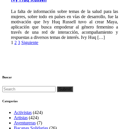
Ivy Huq Russell
La falta de información sobre temas de la salud para las
mujeres, sobre todo en países en vías de desarrollo, fue la
motivación que Ivy Huq Russell tuvo al crear Maya,
aplicación que busca empoderar al género femenino a
través de una red de interacción, acompañamiento y
respuestas a diversos temas de interés. Ivy Huq […]
Paginación
1
2
3
Siguiente
de
entradas
Buscar
Categorías
Activistas
(424)
Artistas
(424)
Aventureras
(7)
Bacanas Solidarias
(26)