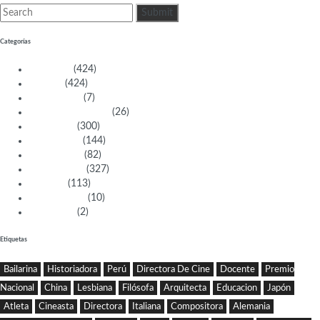
Categorías
Activistas
(424)
Artistas
(424)
Aventureras
(7)
Bacanas Solidarias
(26)
Científicas
(300)
Deportistas
(144)
Empresarias
(82)
Intelectuales
(327)
Políticas
(113)
Sin categoría
(10)
Tecnología
(2)
Etiquetas
Bailarina
Historiadora
Perú
Directora De Cine
Docente
Premio
Nacional
China
Lesbiana
Filósofa
Arquitecta
Educacion
Japón
Atleta
Cineasta
Directora
Italiana
Compositora
Alemania