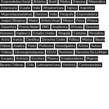
Emprendedora Social
Británica
Brasil
Médica
Francesa
Matemática
Empresaria
España
Italia
Afroamericana
Inglesa
Argentina
Mujeresbacanaslatinas
Doctora
India
Fotógrafa
Emprendedora
Juegos Olímpicos
Madre
Artista Visual
México
Física
Pintora
Deportista
Premio Nobel
ONG
Académica
Africana
Derechos
Humanos
Inglaterra
Estados Unidos
Abogada
Cantante
Periodista
Actriz
Francia
Científica
Derechos Civiles
Política
Música
Bacana
Chilena
Asiatica
Poeta
Profesora
Investigadora
Artista
Autora
Chilena
Libromujeresbacanas
EEUU
Feminista
Derechos De La Mujer
Europea
Activista
Escritora
Pionera
Estadounidense
Mujeres
Bacanas Chilenas
Chile
Latinoamericana
Histórica
Contemporánea