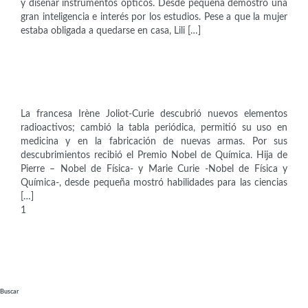
y diseñar instrumentos ópticos. Desde pequeña demostró una
gran inteligencia e interés por los estudios. Pese a que la mujer
estaba obligada a quedarse en casa, Lili […]
Científicas
Irène Joliot-Curie (1897-1956)
La francesa Irène Joliot-Curie descubrió nuevos elementos
radioactivos; cambió la tabla periódica, permitió su uso en
medicina y en la fabricación de nuevas armas. Por sus
descubrimientos recibió el Premio Nobel de Química. Hija de
Pierre – Nobel de Física- y Marie Curie -Nobel de Física y
Química-, desde pequeña mostró habilidades para las ciencias
[…]
Paginación
1
2
3
4
Siguiente
de
entradas
Buscar