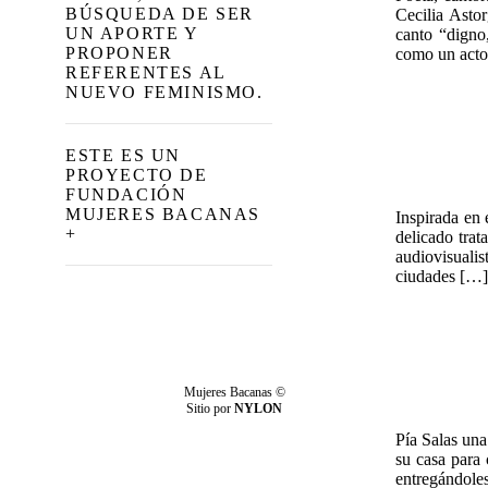
BÚSQUEDA DE SER
Cecilia Asto
UN APORTE Y
canto “digno,
PROPONER
como un act
REFERENTES AL
NUEVO FEMINISMO.
ESTE ES UN
PROYECTO DE
FUNDACIÓN
MUJERES BACANAS
Inspirada en e
+
delicado trat
audiovisualis
ciudades […]
Mujeres Bacanas ©
Sitio por
NYLON
Pía Salas una
su casa para 
entregándoles