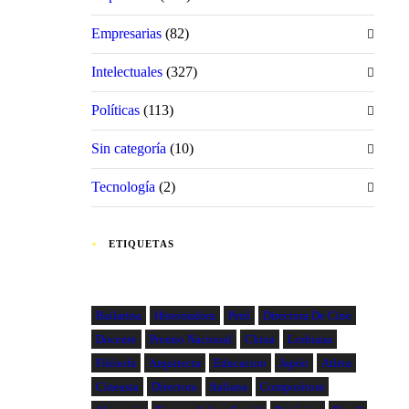
Empresarias
(82)
Intelectuales
(327)
Políticas
(113)
Sin categoría
(10)
Tecnología
(2)
ETIQUETAS
Bailarina
Historiadora
Perú
Directora De Cine
Docente
Premio Nacional
China
Lesbiana
Filósofa
Arquitecta
Educacion
Japón
Atleta
Cineasta
Directora
Italiana
Compositora