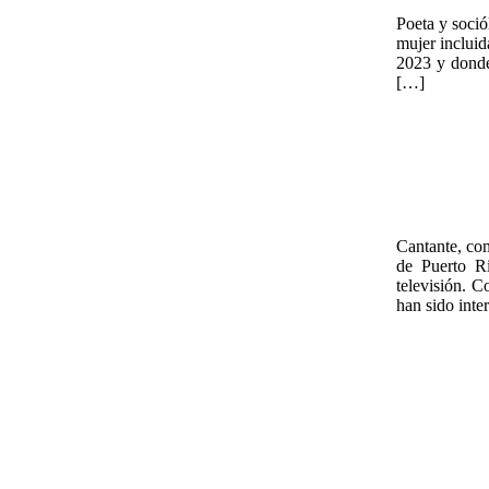
Poeta y soció
mujer incluid
2023 y donde
[…]
Cantante, com
de Puerto Ri
televisión. C
han sido inte