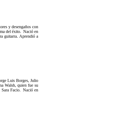
lores y desengaños con
ima del éxito. Nació en
a guitarra. Aprendió a
Jorge Luis Borges, Julio
na Walsh, quien fue su
l, Sara Facio. Nació en