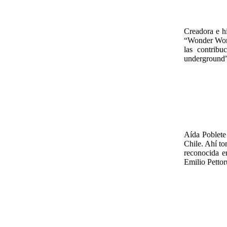
Creadora e h
“Wonder Woman
las contribu
underground” 
Aída Poblete 
Chile. Ahí t
reconocida en
Emilio Pettor