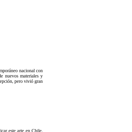
temporáneo nacional con
 de nuevos materiales y
epción, pero vivió gran
car este arte en Chile,