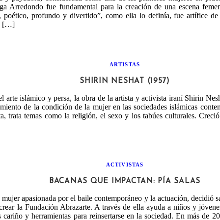
rga Arredondo fue fundamental para la creación de una escena feme
 poético, profundo y divertido”, como ella lo definía, fue artífice d
o […]
ARTISTAS
SHIRIN NESHAT (1957)
l arte islámico y persa, la obra de la artista y activista iraní Shirin Nes
amiento de la condición de la mujer en las sociedades islámicas cont
ta, trata temas como la religión, el sexo y los tabúes culturales. Crec
ACTIVISTAS
BACANAS QUE IMPACTAN: PÍA SALAS
 mujer apasionada por el baile contemporáneo y la actuación, decidió s
crear la Fundación Abrazarte. A través de ella ayuda a niños y jóvenes
 cariño y herramientas para reinsertarse en la sociedad. En más de 20