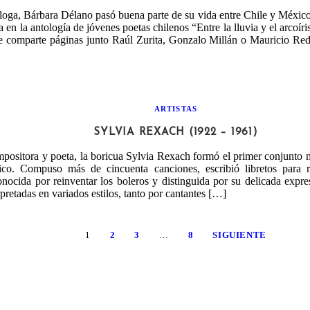
loga, Bárbara Délano pasó buena parte de su vida entre Chile y México
a en la antología de jóvenes poetas chilenos “Entre la lluvia y el arcoíri
 comparte páginas junto Raúl Zurita, Gonzalo Millán o Mauricio Re
ARTISTAS
SYLVIA REXACH (1922 – 1961)
positora y poeta, la boricua Sylvia Rexach formó el primer conjunto 
co. Compuso más de cincuenta canciones, escribió libretos para 
onocida por reinventar los boleros y distinguida por su delicada expres
rpretadas en variados estilos, tanto por cantantes […]
1
2
3
…
8
SIGUIENTE