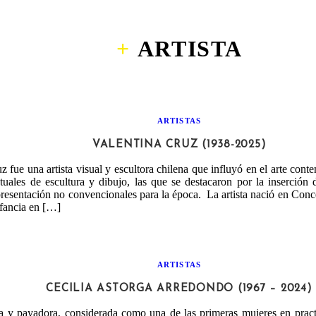
ARTISTA
ARTISTAS
VALENTINA CRUZ (1938-2025)
z fue una artista visual y escultora chilena que influyó en el arte con
tuales de escultura y dibujo, las que se destacaron por la inserción
resentación no convencionales para la época. La artista nació en Conc
nfancia en […]
ARTISTAS
CECILIA ASTORGA ARREDONDO (1967 – 2024)
a y payadora, considerada como una de las primeras mujeres en practi