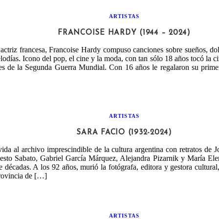
ARTISTAS
FRANCOISE HARDY (1944 – 2024)
 actriz francesa, Francoise Hardy compuso canciones sobre sueños, do
odías. Icono del pop, el cine y la moda, con tan sólo 18 años tocó la c
nes de la Segunda Guerra Mundial. Con 16 años le regalaron su primer
ARTISTAS
SARA FACIO (1932-2024)
vida al archivo imprescindible de la cultura argentina con retratos de 
nesto Sabato, Gabriel García Márquez, Alejandra Pizarnik y María Ele
e décadas. A los 92 años, murió la fotógrafa, editora y gestora cultura
rovincia de […]
ARTISTAS