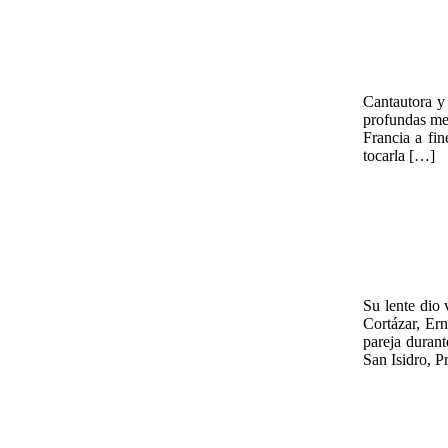
Cantautora y
profundas mel
Francia a fi
tocarla […]
Su lente dio 
Cortázar, Er
pareja durant
San Isidro, P