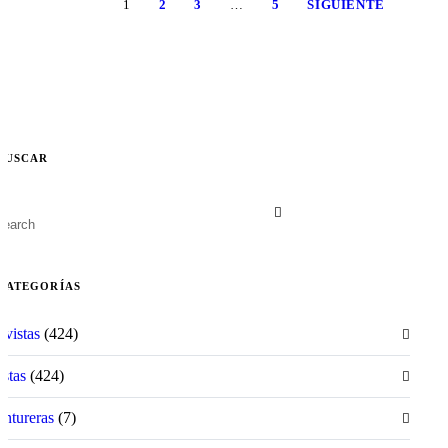
1
2
3
…
5
SIGUIENTE
BUSCAR
CATEGORÍAS
ivistas
(424)
istas
(424)
ntureras
(7)