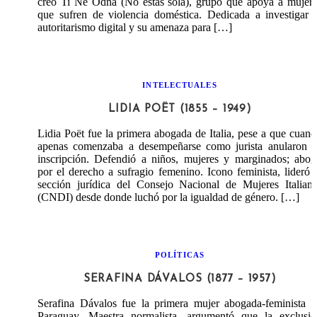
creó Ti Ne Odna (No estás sola), grupo que apoya a mujer
que sufren de violencia doméstica. Dedicada a investigar 
autoritarismo digital y su amenaza para […]
INTELECTUALES
LIDIA POËT (1855 – 1949)
Lidia Poët fue la primera abogada de Italia, pese a que cuan
apenas comenzaba a desempeñarse como jurista anularon s
inscripción. Defendió a niños, mujeres y marginados; abo
por el derecho a sufragio femenino. Icono feminista, lideró 
sección jurídica del Consejo Nacional de Mujeres Italian
(CNDI) desde donde luchó por la igualdad de género. […]
POLÍTICAS
SERAFINA DÁVALOS (1877 – 1957)
Serafina Dávalos fue la primera mujer abogada-feminista 
Paraguay. Maestra normalista, argumentó que la exclusió