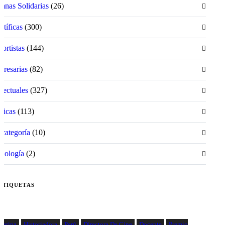
anas Solidarias
(26)
ntíficas
(300)
ortistas
(144)
resarias
(82)
electuales
(327)
íticas
(113)
 categoría
(10)
nología
(2)
ETIQUETAS
larina
Historiadora
Perú
Directora De Cine
Docente
Premio