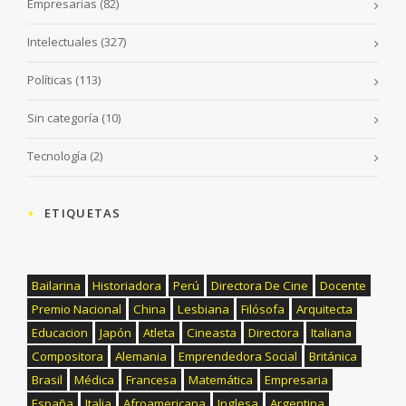
Empresarias
(82)
Intelectuales
(327)
Políticas
(113)
Sin categoría
(10)
Tecnología
(2)
ETIQUETAS
Bailarina
Historiadora
Perú
Directora De Cine
Docente
Premio Nacional
China
Lesbiana
Filósofa
Arquitecta
Educacion
Japón
Atleta
Cineasta
Directora
Italiana
Compositora
Alemania
Emprendedora Social
Británica
Brasil
Médica
Francesa
Matemática
Empresaria
España
Italia
Afroamericana
Inglesa
Argentina