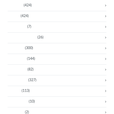
Activistas
(424)
Artistas
(424)
Aventureras
(7)
Bacanas Solidarias
(26)
Científicas
(300)
Deportistas
(144)
Empresarias
(82)
Intelectuales
(327)
Políticas
(113)
Sin categoría
(10)
Tecnología
(2)