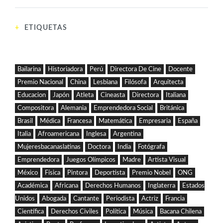
ETIQUETAS
Bailarina
Historiadora
Perú
Directora De Cine
Docente
Premio Nacional
China
Lesbiana
Filósofa
Arquitecta
Educacion
Japón
Atleta
Cineasta
Directora
Italiana
Compositora
Alemania
Emprendedora Social
Británica
Brasil
Médica
Francesa
Matemática
Empresaria
España
Italia
Afroamericana
Inglesa
Argentina
Mujeresbacanaslatinas
Doctora
India
Fotógrafa
Emprendedora
Juegos Olímpicos
Madre
Artista Visual
México
Física
Pintora
Deportista
Premio Nobel
ONG
Académica
Africana
Derechos Humanos
Inglaterra
Estados
Unidos
Abogada
Cantante
Periodista
Actriz
Francia
Científica
Derechos Civiles
Política
Música
Bacana Chilena