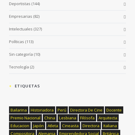
Deportistas
(144)
Empresarias
(82)
Intelectuales
(327)
Políticas
(113)
Sin categoría
(10)
Tecnología
(2)
ETIQUETAS
Bailarina
Historiadora
Perú
Directora De Cine
Docente
Premio Nacional
China
Lesbiana
Filósofa
Arquitecta
Educacion
Japón
Atleta
Cineasta
Directora
Italiana
Compositora
Alemania
Emprendedora Social
Británica