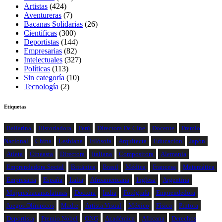
Artistas
(424)
Aventureras
(7)
Bacanas Solidarias
(26)
Científicas
(300)
Deportistas
(144)
Empresarias
(82)
Intelectuales
(327)
Políticas
(113)
Sin categoría
(10)
Tecnología
(2)
Etiquetas
Bailarina
Historiadora
Perú
Directora De Cine
Docente
Premio
Nacional
China
Lesbiana
Filósofa
Arquitecta
Educacion
Japón
Atleta
Cineasta
Directora
Italiana
Compositora
Alemania
Emprendedora Social
Británica
Brasil
Médica
Francesa
Matemática
Empresaria
España
Italia
Afroamericana
Inglesa
Argentina
Mujeresbacanaslatinas
Doctora
India
Fotógrafa
Emprendedora
Juegos Olímpicos
Madre
Artista Visual
México
Física
Pintora
Deportista
Premio Nobel
ONG
Académica
Africana
Derechos